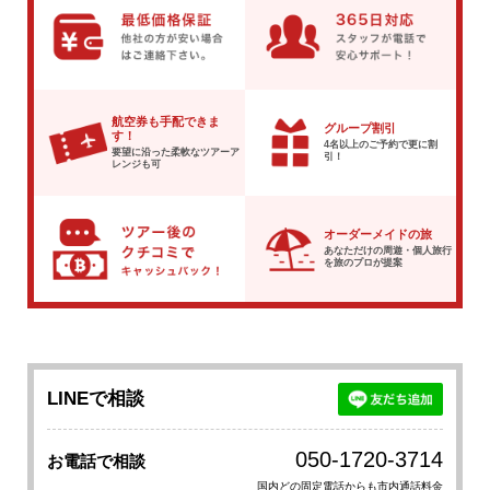
航空券も手配できま
グループ割引
す！
4名以上のご予約で
更に割
要望に沿った柔軟な
ツアーア
引！
レンジも可
オーダーメイドの旅
あなただけの周遊・個人旅行
を
旅のプロが提案
LINEで相談
050-1720-3714
お電話で相談
国内どの固定電話からも市内通話料金