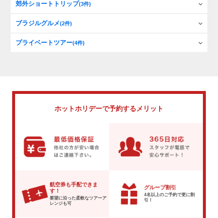
郊外ショートトリップ
(3件)
ブラジルグルメ
(2件)
プライベートツアー
(4件)
ホットホリデーで
予約するメリット
航空券も手配できま
グループ割引
す！
4名以上のご予約で
更に割
要望に沿った柔軟な
ツアーア
引！
レンジも可