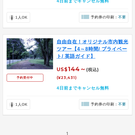
4日前までキャンセル無料
予約券の印刷：
不要
1人OK
自由自在！オリジナル市内観光
ツアー【4～8時間/ プライベー
ト/ 英語ガイド】
144～
US$
(税込)
(¥23,431)
予約受付中
4日前までキャンセル無料
予約券の印刷：
不要
1人OK
1