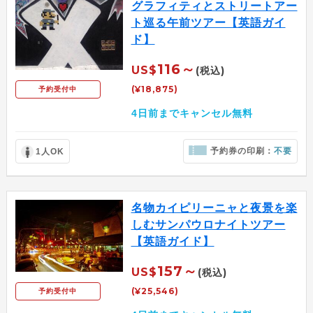
グラフィティとストリートアー
ト巡る午前ツアー【英語ガイ
ド】
116～
US$
(税込)
(¥18,875)
予約受付中
4日前までキャンセル無料
予約券の印刷：
不要
1人OK
名物カイピリーニャと夜景を楽
しむサンパウロナイトツアー
【英語ガイド】
157～
US$
(税込)
(¥25,546)
予約受付中