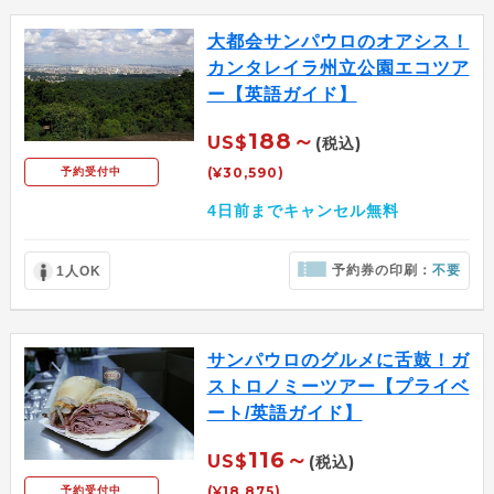
大都会サンパウロのオアシス！
カンタレイラ州立公園エコツア
ー【英語ガイド】
188～
US$
(税込)
(¥30,590)
予約受付中
4日前までキャンセル無料
予約券の印刷：
不要
1人OK
サンパウロのグルメに舌鼓！ガ
ストロノミーツアー【プライベ
ート/英語ガイド】
116～
US$
(税込)
(¥18,875)
予約受付中