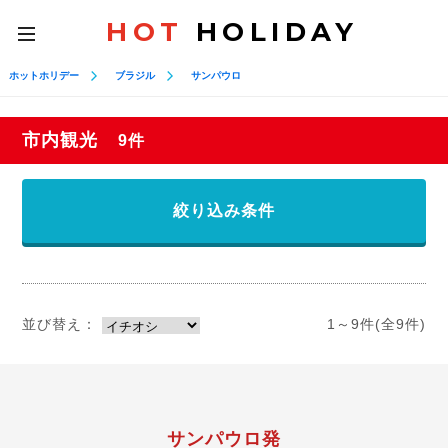
HOT
HOLIDAY
toggle
navigation
ホットホリデー
ブラジル
サンパウロ
市内観光
9件
絞り込み条件
並び替え：
1～9件(全9件)
サンパウロ発