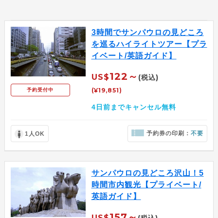
3時間でサンパウロの見どころ
を巡るハイライトツアー【プラ
イベート/英語ガイド】
122～
US$
(税込)
(¥19,851)
予約受付中
4日前までキャンセル無料
予約券の印刷：
不要
1人OK
サンパウロの見どころ沢山！5
時間市内観光【プライベート/
英語ガイド】
157～
US$