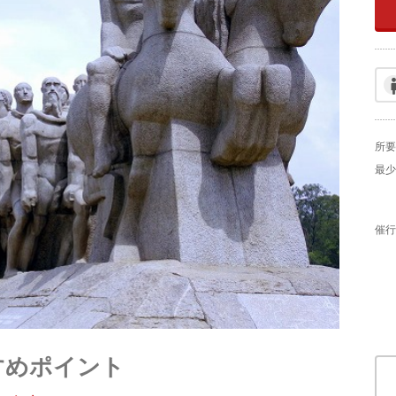
所要
最少
催行
すめポイント