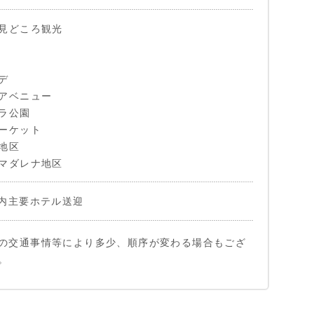
見どころ観光
デ
アベニュー
ラ公園
ーケット
地区
マダレナ地区
内主要ホテル送迎
の交通事情等により多少、順序が変わる場合もござ
。