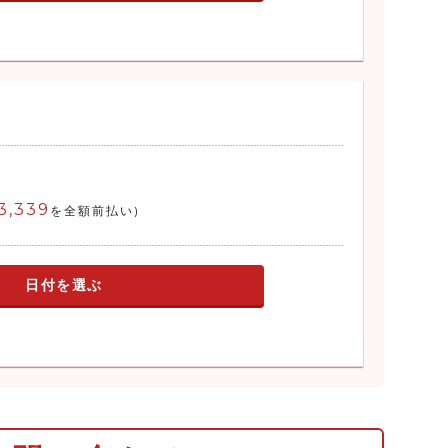
3,339
を全額前払い)
日付を選ぶ