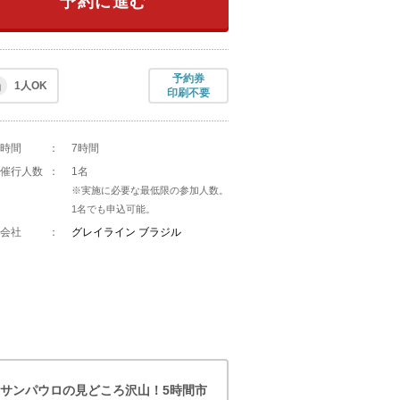
予約に進む
予約券
1人OK
印刷不要
時間
：
7時間
催行人数
：
1名
※実施に必要な最低限の参加人数。
1名でも申込可能。
会社
：
グレイライン ブラジル
サンパウロの見どころ沢山！5時間市