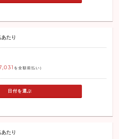
名あたり
7,031
を全額前払い)
日付を選ぶ
名あたり