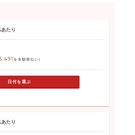
名あたり
3,491
を全額前払い)
日付を選ぶ
名あたり