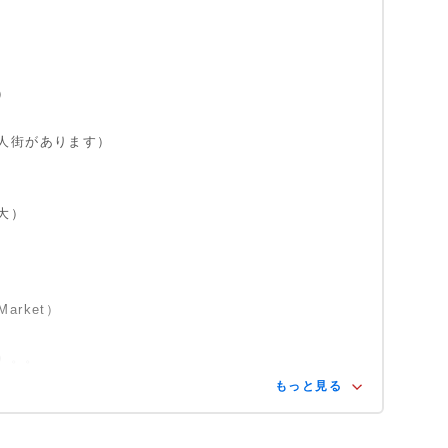
）
人街があります）
大）
arket）
）。。
もっと見る