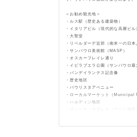
＜お勧め観光地＞
・ルス駅（歴史ある建築物）
・イタリアビル（現代的な高層ビル
・大聖堂
・リベルダーデ近郊（南米一の日本
・サンパウロ美術館（MASP）
・オスカーフレイレ通り
・イビラプエラ公園（サンパウロ最
・バンデイランテス記念像
・歴史地区
・パウリスタアベニュー
・ローカルマーケット（Municipal M
・ハルディン地区
・ヴィーラ・マダレナ（アート地区