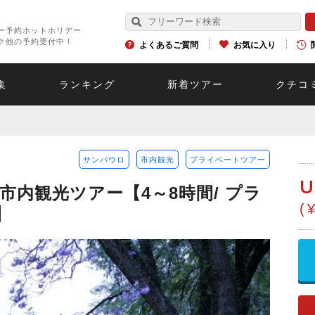
ー予約ホットホリデー
ク他の予約受付中！
よくあるご質問
お気に入り
集
ランキング
新着ツアー
クチコ
サンパウロ
市内観光
プライベートツアー
U
内観光ツアー【4～8時間/ プラ
(
】