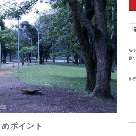
所要
最少
催行
すめポイント