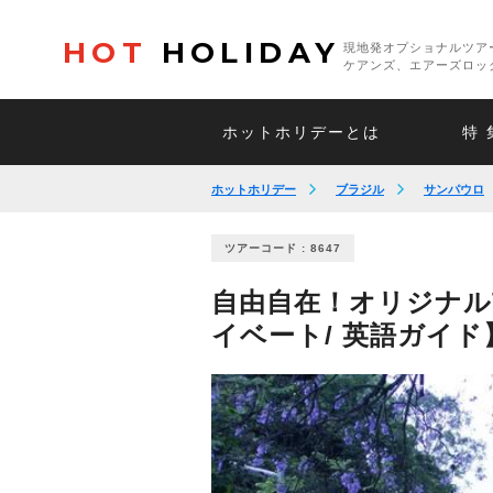
HOT
HOLIDAY
現地発オプショナルツア
ケアンズ、エアーズロッ
ホットホリデーとは
特 
ホットホリデー
ブラジル
サンパウロ
ツアーコード : 8647
自由自在！オリジナル市
イベート/ 英語ガイド