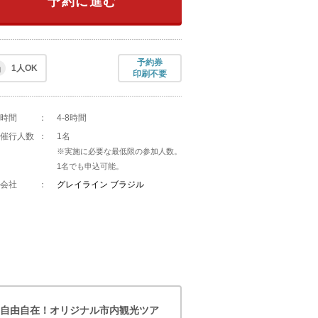
予約に進む
予約券
1人OK
印刷不要
時間
：
4-8時間
催行人数
：
1名
※実施に必要な最低限の参加人数。
1名でも申込可能。
会社
：
グレイライン ブラジル
自由自在！オリジナル市内観光ツア