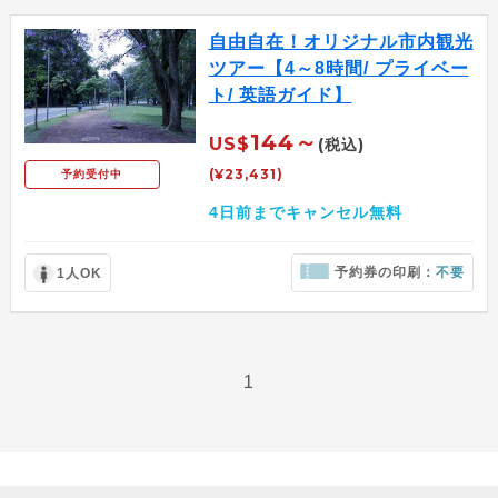
自由自在！オリジナル市内観光
ツアー【4～8時間/ プライベー
ト/ 英語ガイド】
144～
US$
(税込)
(¥23,431)
予約受付中
4日前までキャンセル無料
予約券の印刷：
不要
1人OK
1