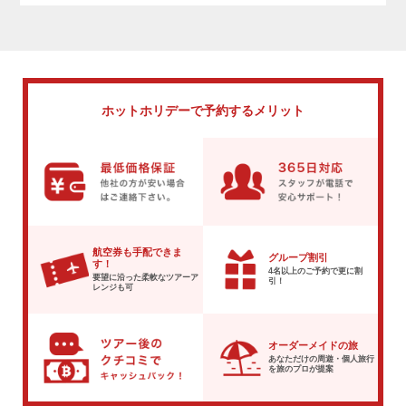
ホットホリデーで
予約するメリット
航空券も手配できま
グループ割引
す！
4名以上のご予約で
更に割
要望に沿った柔軟な
ツアーア
引！
レンジも可
オーダーメイドの旅
あなただけの周遊・個人旅行
を
旅のプロが提案