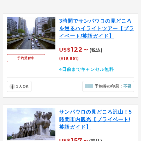
3時間でサンパウロの見どころ
を巡るハイライトツアー【プラ
イベート/英語ガイド】
122～
US$
(税込)
(¥19,851)
予約受付中
4日前までキャンセル無料
予約券の印刷：
不要
1人OK
サンパウロの見どころ沢山！5
時間市内観光【プライベート/
英語ガイド】
157～
US$