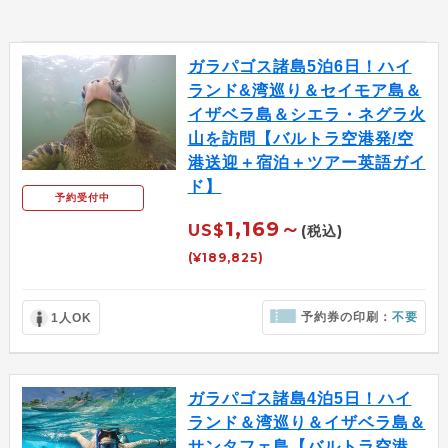
ガラパゴス諸島5泊6日！ハイ
ランド&湾巡り＆セイモア島＆
イザベラ島＆シエラ・ネグラ火
山を訪問【バルトラ空港発/空
港送迎＋宿泊＋ツアー英語ガイ
ド】
予約受付中
1,169～
US$
(税込)
(¥189,825)
予約券の印刷：
不要
1人OK
ガラパゴス諸島4泊5日！ハイ
ランド＆湾巡り＆イザベラ島＆
サンタフェ島【バルトラ空港