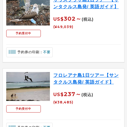
ンタクルス島発/ 英語ガイド】
302～
US$
(税込)
(¥49,039)
予約受付中
予約券の印刷：
不要
フロレアナ島1日ツアー【サン
タクルス島発/ 英語ガイド】
237～
US$
(税込)
(¥38,485)
予約受付中