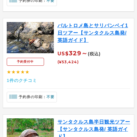
予約券の印刷：
不要
バルトロメ島とサリバンベイ1
日ツアー【サンタクルス島発/
英語ガイド】
329～
US$
(税込)
(¥53,424)
予約受付中
★★★★★
1件のクチコミ
予約券の印刷：
不要
サンタクルス島半日観光ツアー
【サンタクルス島発/ 英語ガイ
ド】