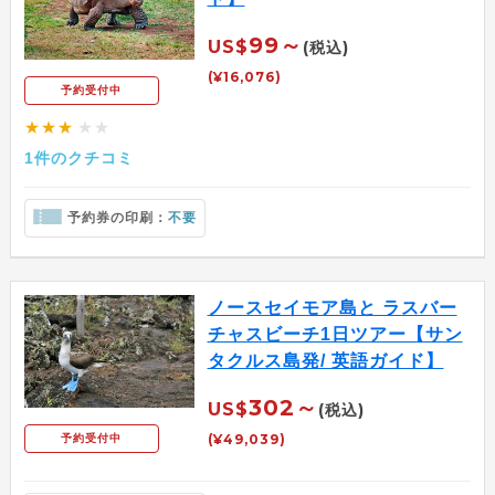
99～
US$
(税込)
(¥16,076)
予約受付中
★★★
★★
1件のクチコミ
予約券の印刷：
不要
ノースセイモア島と ラスバー
チャスビーチ1日ツアー【サン
タクルス島発/ 英語ガイド】
302～
US$
(税込)
(¥49,039)
予約受付中