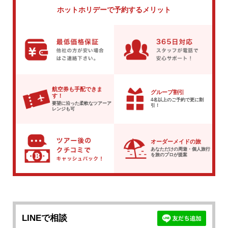
ホットホリデーで
予約するメリット
航空券も手配できま
グループ割引
す！
4名以上のご予約で
更に割
要望に沿った柔軟な
ツアーア
引！
レンジも可
オーダーメイドの旅
あなただけの周遊・個人旅行
を
旅のプロが提案
LINEで相談