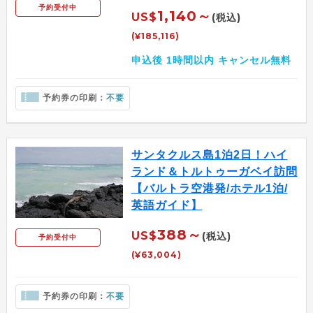
予約受付中
1,140～
US$
(税込)
(¥185,116)
申込後 1時間以内 キャンセル無料
予約券の印刷：
不要
サンタクルス島1泊2日！ハイ
ランド＆トルトゥーガベイ訪問
【バルトラ空港発/ホテル1泊/
英語ガイド】
388～
US$
(税込)
予約受付中
(¥63,004)
予約券の印刷：
不要