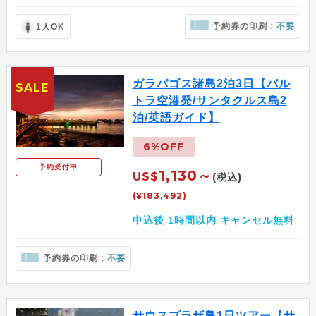
予約券の印刷：
不要
1人OK
ガラパゴス諸島2泊3日【バル
SALE
トラ空港発/サンタクルス島2
泊/英語ガイド】
6%OFF
予約受付中
1,130～
US$
(税込)
(¥183,492)
申込後 1時間以内 キャンセル無料
予約券の印刷：
不要
サウスプラザ島1日ツアー【サ