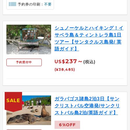
予約券の印刷：
不要
シュノーケルとハイキング！イ
サベラ島＆ティントレラ島1日
ツアー【サンタクルス島発/ 英
語ガイド】
237～
US$
(税込)
予約受付中
(¥38,485)
ガラパゴス諸島2泊3日【サン
SALE
クリストバル空港発/サンクリ
ストバル島2泊/英語ガイド】
6%OFF