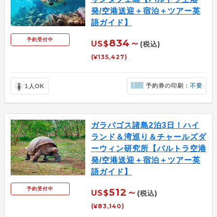
発/空港送迎＋宿泊＋ツアー英
語ガイド】
予約受付中
834～
US$
(税込)
(¥135,427)
予約券の印刷：
不要
1人OK
ガラパゴス諸島2泊3日！ハイ
ランド＆湾巡り＆チャールズダ
ーウィン研究所【バルトラ空港
発/空港送迎＋宿泊＋ツアー英
語ガイド】
予約受付中
512～
US$
(税込)
(¥83,140)