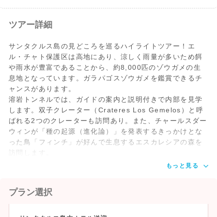
ツアー詳細
サンタクルス島の見どころを巡るハイライトツアー！エ
ル・チャト保護区は高地にあり、涼しく雨量が多いため餌
や雨水が豊富であることから、約8,000匹のゾウガメの生
息地となっています。ガラパゴスゾウガメを鑑賞できるチ
ャンスがあります。
溶岩トンネルでは、ガイドの案内と説明付きで内部を見学
します。双子クレーター（Crateres Los Gemelos）と呼
ばれる2つのクレーターも訪問あり。また、チャールスダー
ウィンが「種の起源（進化論）」を発表するきっかけとな
った鳥「フィンチ」が好んで生息するエスカレシアの森を
訪問します。
もっと見る
プラン選択