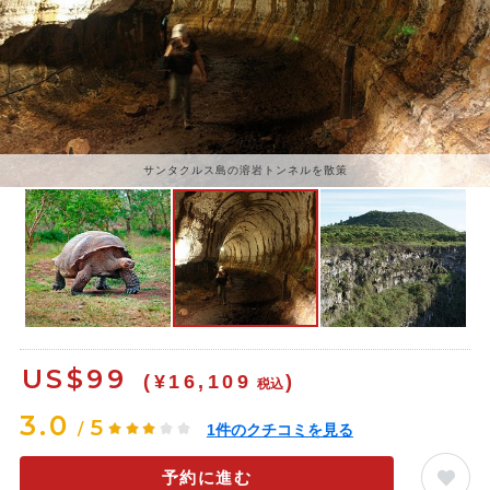
サンタクルス島の溶岩トンネルを散策
US$
99
(¥16,109
)
税込
3.0
5
/
1
件のクチコミを見る
予約に進む