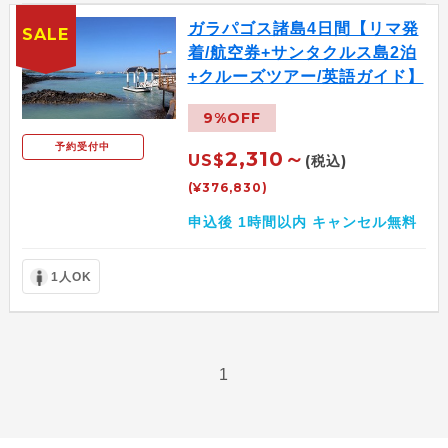
ガラパゴス諸島4日間【リマ発
SALE
着/航空券+サンタクルス島2泊
+クルーズツアー/英語ガイド】
9%OFF
予約受付中
2,310～
US$
(税込)
(¥376,830)
申込後 1時間以内 キャンセル無料
1人OK
1