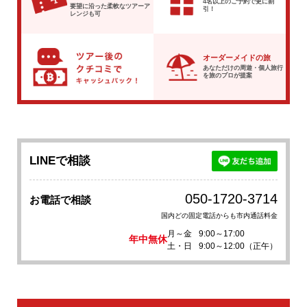
4名以上のご予約で
更に割
要望に沿った柔軟な
ツアーア
引！
レンジも可
オーダーメイドの旅
あなただけの周遊・個人旅行
を
旅のプロが提案
LINEで相談
050-1720-3714
お電話で相談
国内どの固定電話からも市内通話料金
月～金
9:00～17:00
年中無休
土・日
9:00～12:00（正午）