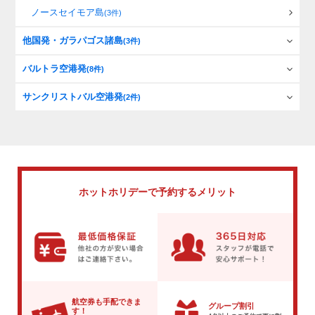
ノースセイモア島
(3件)
他国発・ガラパゴス諸島
(3件)
バルトラ空港発
(8件)
サンクリストバル空港発
(2件)
ホットホリデーで
予約するメリット
航空券も手配できま
グループ割引
す！