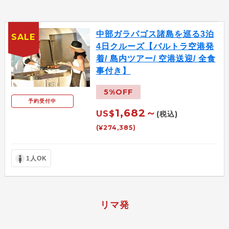
中部ガラパゴス諸島を巡る3泊
SALE
4日クルーズ【バルトラ空港発
着/ 島内ツアー/ 空港送迎/ 全食
事付き】
5%OFF
予約受付中
1,682～
US$
(税込)
(¥274,385)
1人OK
リマ発