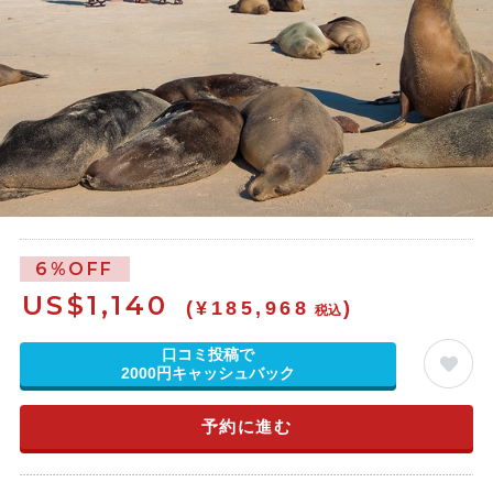
6%OFF
US$
1,140
(¥185,968
)
税込
口コミ投稿で
2000円キャッシュバック
予約に進む