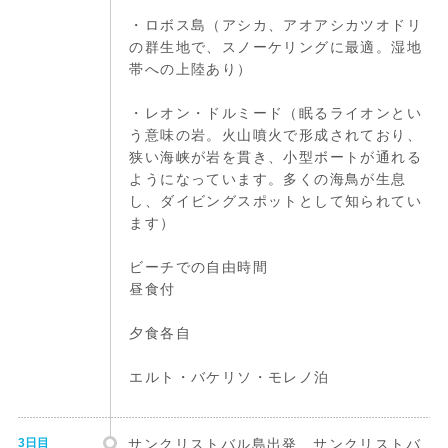
・ロボス島（アシカ、アオアシカツオドリ
の群生地で、スノーケリングに最適。湿地
帯への上陸あり）
・レオン・ドルミード（眠るライオンとい
う意味の岩。火山噴火で形成されており、
狭い海峡が岩を貫き、小型ボートが通れる
ようになっています。多くの海鳥が生息
し、ダイビングスポットとして知られてい
ます）
ビーチでの自由時間
昼食付
夕食各自
エルト・バケリソ・モレノ泊
3日目
サンクリストバル島出発、サンクリストバ