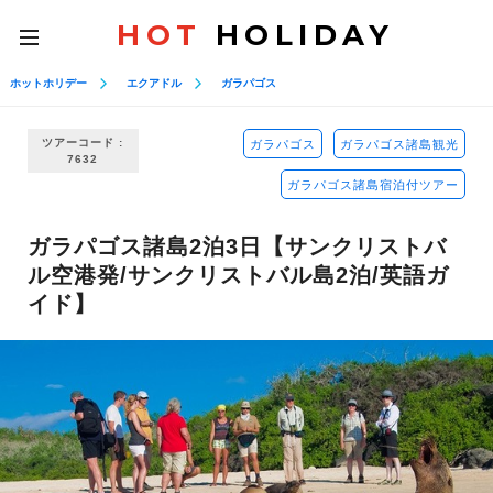
HOT
HOLIDAY
toggle
navigation
ホットホリデー
エクアドル
ガラパゴス
ツアーコード :
ガラパゴス
ガラパゴス諸島観光
7632
ガラパゴス諸島宿泊付ツアー
ガラパゴス諸島2泊3日【サンクリストバ
ル空港発/サンクリストバル島2泊/英語ガ
イド】