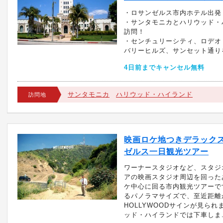
・ロサンゼルス市内ホテル出発
・サンタモニカとハリウッド・
訪問！
・センチュリーシティ、ロデオ
バリーヒルズ、サンセット通り
4日前までキャンセル無料
サンタモニカ
ハリウッド・ハイランド
訪問地
映画ロケ地つきデラック
ゼルス一日観光ツアー
ワーナースタジオなど、スタジ
アの映画スタジオ周辺を回った
ケ中心に回る市内観光ツアーで
るパノラマサイズで、至近距離
HOLLYWOODサインが見られ
ッド・ハイランドでは下車しま..