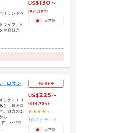
130～
US$
(¥21,207)
ハイランドを
日本語
ドライブ、ビ
を車窓観光
ス・ロサン
予約受付中
225～
US$
オシティエリ
(¥36,704)
あと、映画ロ
す。迫力のあ
★★★★
★
から
1件のクチコミ
ます。ハリウ
.
日本語