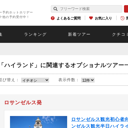
ー予約ホットホリデー
ク他の予約受付中！
よくあるご質問
お気に入り
集
ランキング
新着ツアー
クチコ
「ハイランド」に関連するオプショナルツアー
並び替え：
表示件数：
ロサンゼルス発
ロサンゼルス観光初心者向
ンゼルス観光半日ハイラ