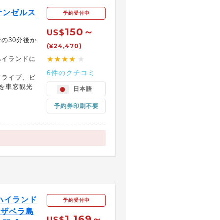
サンゼルス
予約受付中
150～
US$
の30分後か
(¥24,470)
ハイランドに
★★★★
★
6件のクチコミ
ドライブ、ビ
を車窓観光
日本語
予約券印刷不要
ハイランド
予約受付中
イザベラ島
1,169～
US$