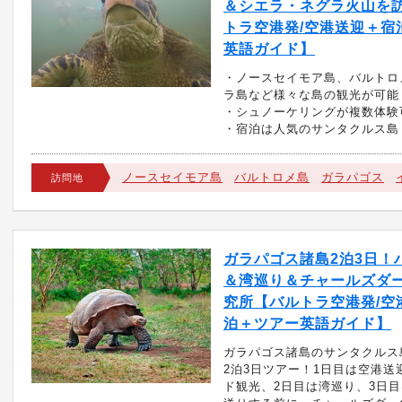
＆シエラ・ネグラ火山を
トラ空港発/空港送迎＋宿
英語ガイド】
・ノースセイモア島、バルトロ
ラ島など様々な島の観光が可能
・シュノーケリングが複数体験
・宿泊は人気のサンタクルス島
ノースセイモア島
バルトロメ島
ガラパゴス
訪問地
ガラパゴス諸島2泊3日！
＆湾巡り＆チャールズダ
究所【バルトラ空港発/空
泊＋ツアー英語ガイド】
ガラパゴス諸島のサンタクルス
2泊3日ツアー！1日目は空港送
ド観光、2日目は湾巡り、3日