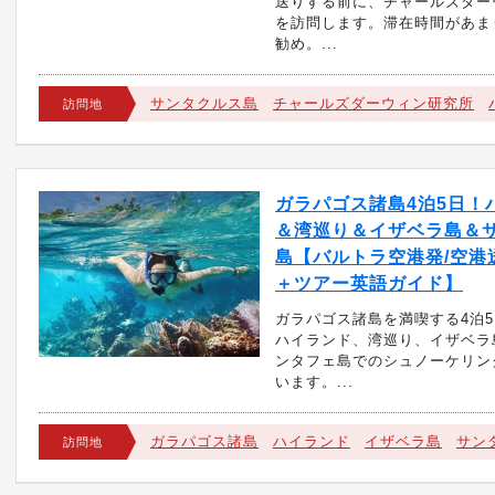
送りする前に、チャールズダー
を訪問します。滞在時間があま
勧め。...
サンタクルス島
チャールズダーウィン研究所
訪問地
ガラパゴス諸島4泊5日！
＆湾巡り＆イザベラ島＆
島【バルトラ空港発/空港
＋ツアー英語ガイド】
ガラパゴス諸島を満喫する4泊
ハイランド、湾巡り、イザベラ
ンタフェ島でのシュノーケリン
います。...
ガラパゴス諸島
ハイランド
イザベラ島
サン
訪問地