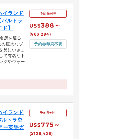
ハイランド
予約受付中
【バルトラ
388～
US$
イド】
(¥63,294)
光名所を巡る
生の巨大なゾ
予約券印刷不要
を見にいきま
して有名なト
ングやウォー
ハイランド
予約受付中
バルトラ空
775～
US$
アー英語ガ
(¥126,426)