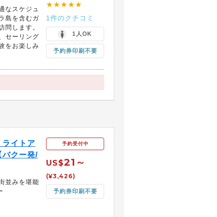
★★★★★
適なスケジュ
1件のクチコミ
ラ島を含むガ
訪問します。
1人OK
、セーリング
験をお楽しみ
予約券印刷不要
！ライトア
予約受付中
バクー発/
21～
US$
(¥3,426)
街並みを堪能
ー
予約券印刷不要