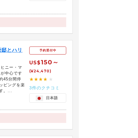
豪邸とハリ
予約受付中
150～
US$
ドヒニー・マ
(¥24,470)
りが中心です
約45分間停
★★★★
★
ッピングを楽
3件のクチコミ
。...
日本語