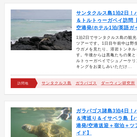
サンタクルス島1泊2日！
＆トルトゥーガベイ訪問
空港発/ホテル1泊/英語ガ
1泊2日でサンタクルス島の観
ツアーです。1日目午前中は野
ウガメを見たり、溶岩トンネル
す。午後からは黒亀たちの巣と
ルトゥーガベイでシュノーケリ
キングをお楽しみいただけ...
サンタクルス島
ガラパゴス
ダーウィン研究所
訪問地
ガラパゴス諸島3泊4日！
＆湾巡り＆イサベラ島【
港発/空港送迎＋宿泊＋ツ
イド】