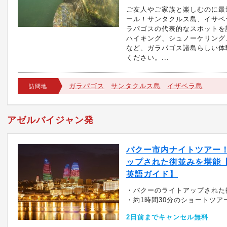
ご友人やご家族と楽しむのに最
ール！サンタクルス島、イサベ
ラパゴスの代表的なスポットを
ハイキング、シュノーケリング
など、ガラパゴス諸島らしい体
ください。...
ガラパゴス
サンタクルス島
イザベラ島
訪問地
アゼルバイジャン発
バクー市内ナイトツアー
ップされた街並みを堪能【
英語ガイド】
・バクーのライトアップされた
・約1時間30分のショートツア
2日前までキャンセル無料