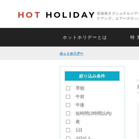
HOT
HOLIDAY
現地発オプショナルツア
ケアンズ、エアーズロッ
ホットホリデーとは
特 
ホットホリデー
絞り込み条件
早朝
午前
午後
短時間(2時間以内)
夜
1日
2日以上