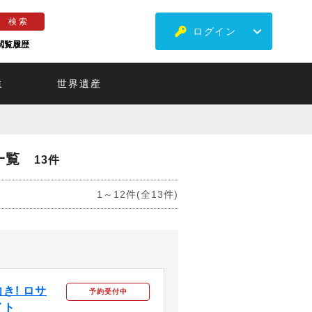
ログイン
閲覧履歴
ミ
世界遺産
一覧
13件
1～12件(全13件)
き! ロサ
予約受付中
イト