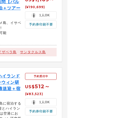
訪問【バル
(¥190,699)
泊＋ツアー
1人OK
メ島、イサベ
予約券印刷不要
！
可能
イザベラ島
サンタクルス島
ハイランド
予約受付中
ーウィン研
512～
US$
港送迎＋宿
(¥83,523)
1人OK
島に宿泊する
迎とハイラン
予約券印刷不要
目は空港にお