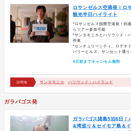
ロサンゼルス空港発！ロ
観光半日ハイライト
*ロサンゼルス国際空港発！到着
らツアー参加可能
*サンタモニカとハリウッド・
停車
*センチュリーシティ、ロデオ
バリーヒルズ、サンセット通り
4日前までキャンセル無料
サンタモニカ
ハリウッド・ハイランド
訪問地
ガラパゴス発
ガラパゴス諸島5泊6日！
&湾巡り＆セイモア島＆