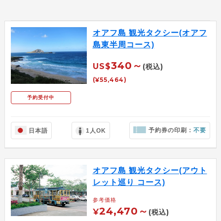
オアフ島 観光タクシー(オアフ
島東半周コース)
340～
US$
(税込)
(¥55,464)
予約受付中
予約券の印刷：
不要
日本語
1人OK
オアフ島 観光タクシー(アウト
レット巡り コース)
参考価格
24,470～
¥
(税込)