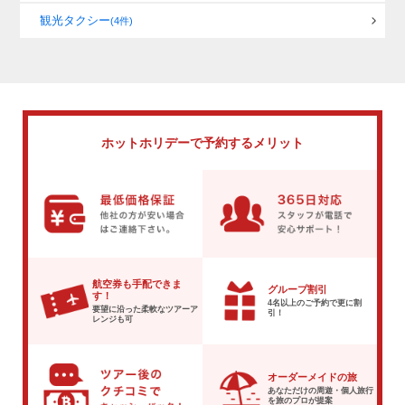
観光タクシー
(4件)
ホットホリデーで
予約するメリット
航空券も手配できま
グループ割引
す！
4名以上のご予約で
更に割
要望に沿った柔軟な
ツアーア
引！
レンジも可
オーダーメイドの旅
あなただけの周遊・個人旅行
を
旅のプロが提案