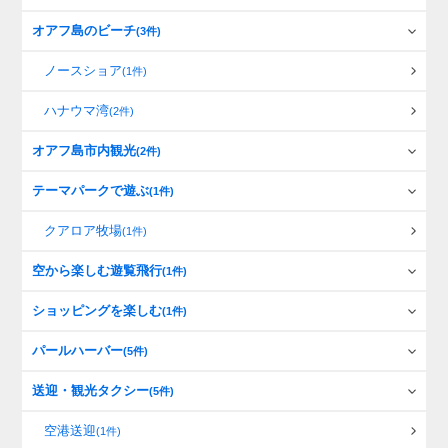
オアフ島のビーチ
(3件)
ノースショア
(1件)
ハナウマ湾
(2件)
オアフ島市内観光
(2件)
テーマパークで遊ぶ
(1件)
クアロア牧場
(1件)
空から楽しむ遊覧飛行
(1件)
ショッピングを楽しむ
(1件)
パールハーバー
(5件)
送迎・観光タクシー
(5件)
空港送迎
(1件)