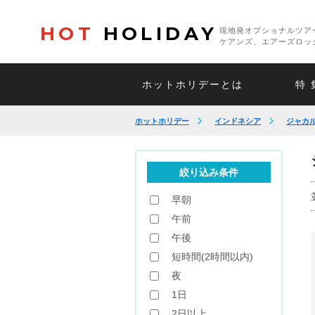
HOT
HOLIDAY
現地発オプショナルツア
ケアンズ、エアーズロッ
ホットホリデーとは
特 
ホットホリデー
インドネシア
ジャカ
絞り込み条件
早朝
午前
午後
短時間(2時間以内)
夜
1日
2日以上