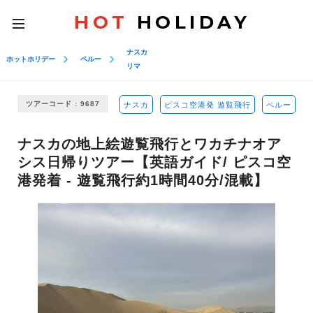
HOT
HOLIDAY
toggle
navigation
ナスカ
ホットホリデー
ペルー
リマ
ツアーコード : 9687
ナスカ
ピスコ空港発 遊覧飛行
ペルー
ナスカの地上絵遊覧飛行とワカチナオア
シス日帰りツアー【英語ガイド/ ピスコ空
港発着 - 遊覧飛行約1時間40分/混載】