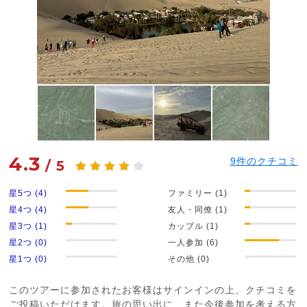
4.3
9
件のクチコミ
/
5
星5つ (4)
ファミリー (1)
星4つ (4)
友人・同僚 (1)
星3つ (1)
カップル (1)
星2つ (0)
一人参加 (6)
星1つ (0)
その他 (0)
このツアーに参加されたお客様はサインインの上、クチコミを
ご投稿いただけます。旅の思い出に、また今後参加を考える方