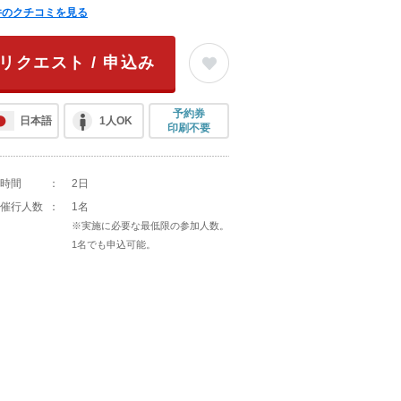
件のクチコミを見る
リクエスト / 申込み
予約券
日本語
1人OK
印刷不要
時間
：
2日
催行人数
：
1名
※実施に必要な最低限の参加人数。
1名でも申込可能。