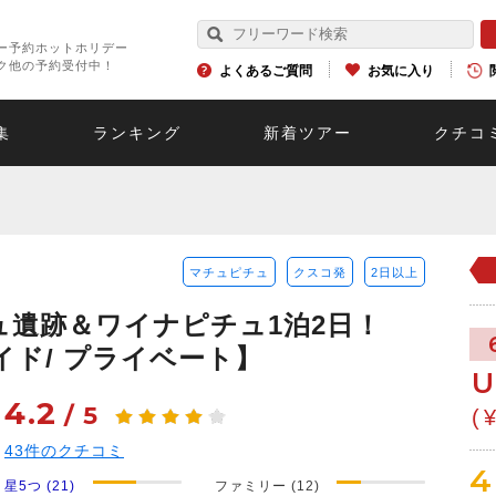
ー予約ホットホリデー
ク他の予約受付中！
よくあるご質問
お気に入り
集
ランキング
新着ツアー
クチコ
マチュピチュ
クスコ発
2日以上
ュ遺跡＆ワイナピチュ1泊2日！
イド/ プライベート】
U
4.2
/
5
(
43
件のクチコミ
4
星5つ (21)
ファミリー (12)