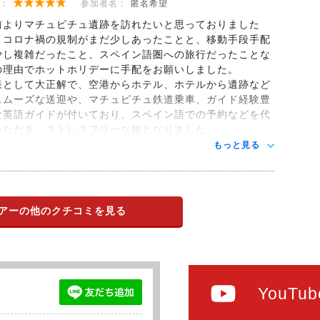
：
参加者名：
匿名希望
前よりマチュピチュ遺跡を訪れたいと思っておりました
、コロナ禍の規制がまだ少しあったことと、移動手段手配
少し複雑だったこと、スペイン語圏への旅行だったことな
の理由でホットホリデーに手配をお願いしました。
果として大正解で、空港からホテル、ホテルから遺跡など
スムーズな送迎や、マチュピチュ鉄道乗車、ガイド経験豊
な英語ガイドが付いており、スペイン語での予約などを代
いただき、ストレスフリーな旅となりました。
もっと見る
アーの他のクチコミを見る
YouTub