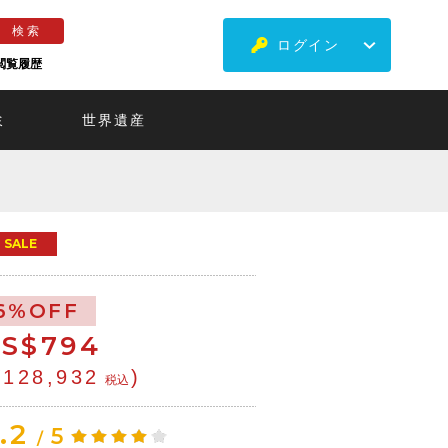
ログイン
閲覧履歴
ミ
世界遺産
SALE
6%OFF
S$
794
¥128,932
)
税込
.2
5
/