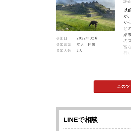
評価
以
が
が
ど
結
参加日
2022年02月
の
参加形態
友人・同僚
富
参加人数
2人
行
このツ
LINEで相談