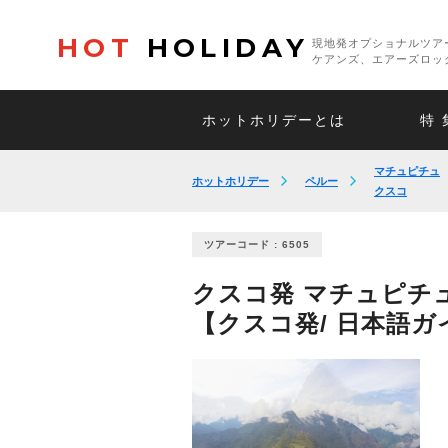
HOT
HOLIDAY
現地発オプショナルツア
ケアンズ、エアーズロッ
ホットホリデーとは
特 
マチュピチュ
ホットホリデー
ペルー
クスコ
ツアーコード : 6505
クスコ発 マチュピチ
【クスコ発/ 日本語ガ