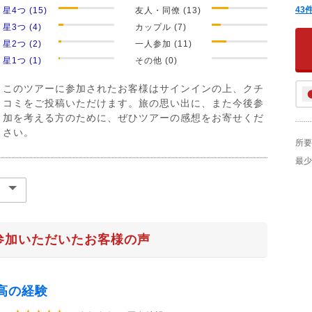
43
星4つ (15)
友人・同僚 (13)
星3つ (4)
カップル (7)
星2つ (2)
一人参加 (11)
星1つ (1)
その他 (0)
このツアーに参加されたお客様はサインインの上、クチ
コミをご投稿いただけます。旅の思い出に、また今後参
加を考える方のために、ぜひツアーの感想をお寄せくだ
さい。
所要
最少
参加いただいたお客様の声
高の経験