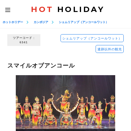
HOT
HOLIDAY
toggle
navigation
ホットホリデー
カンボジア
シェムリアップ（アンコールワット）
ツアーコード :
シェムリアップ（アンコールワット）
6341
遺跡以外の観光
スマイルオブアンコール