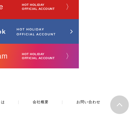
e
〉
HOT HOLIDAY
OFFICIAL ACCOUNT
am
〉
HOT HOLIDAY
OFFICIAL ACCOUNT
とは
｜
会社概要
｜
お問い合わせ