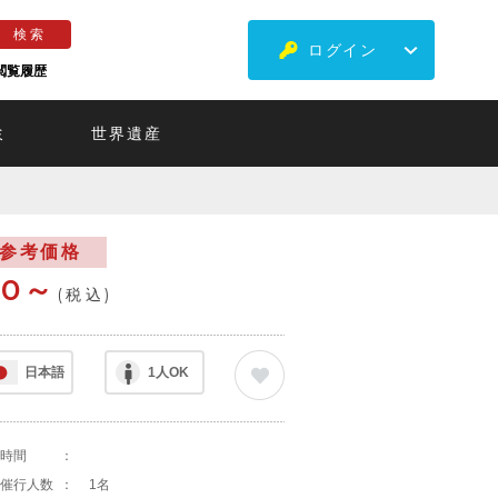
ログイン
閲覧履歴
ミ
世界遺産
参考価格
¥0～
(税込)
日本語
1人OK
時間
：
催行人数
：
1名