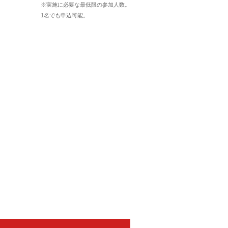
※実施に必要な最低限の参加人数。
1名でも申込可能。