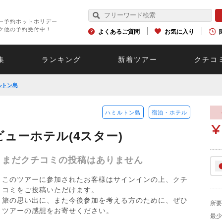
ー予約ホットホリデー
ク他の予約受付中！
よくあるご質問
お気に入り
集
ランキング
新着ツアー
クチコ
ルトン島
ハミルトン島
宿泊・ホテル
ューホテル(4スター)
まだクチコミの投稿はありません
このツアーに参加されたお客様はサインインの上、クチ
コミをご投稿いただけます。
旅の思い出に、また今後参加を考える方のために、ぜひ
所要
ツアーの感想をお寄せください。
最少