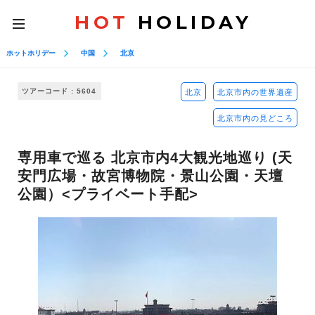
HOT
HOLIDAY
toggle
navigation
ホットホリデー
中国
北京
ツアーコード : 5604
北京
北京市内の世界遺産
北京市内の見どころ
専用車で巡る 北京市内4大観光地巡り (天
安門広場・故宮博物院・景山公園・天壇
公園）<プライベート手配>