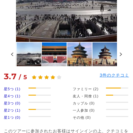
3.7
3
件のクチコミ
/
5
星5つ (1)
ファミリー (2)
星4つ (1)
友人・同僚 (1)
星3つ (0)
カップル (0)
星2つ (1)
一人参加 (0)
星1つ (0)
その他 (0)
このツアーに参加されたお客様はサインインの上、クチコミを