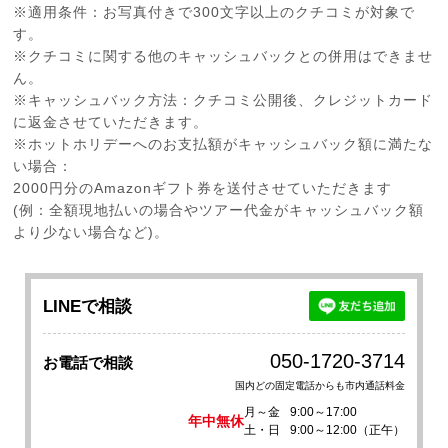
※適用条件：お写真付きで300文字以上のクチコミが対象で
す。
※クチコミに関する他のキャッシュバックとの併用はできませ
ん。
※キャッシュバック方法：クチコミ公開後、クレジットカード
に返金させていただきます。
※ホットホリデーへのお支払額がキャッシュバック額に満たな
い場合：
2000円分のAmazonギフト券を送付させていただきます
(例：全額現地払いの場合やツアー代金がキャッシュバック額
より少ない場合など)。
LINEで相談
050-1720-3714
お電話で相談
国内どの固定電話からも市内通話料金
月～金
9:00～17:00
年中無休
土・日
9:00～12:00（正午）