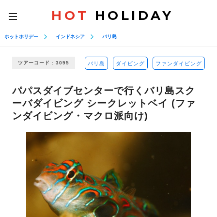
HOT
HOLIDAY
toggle
navigation
ホットホリデー
インドネシア
バリ島
ツアーコード : 3095
バリ島
ダイビング
ファンダイビング
パパスダイブセンターで行くバリ島スク
ーバダイビング シークレットベイ (ファ
ンダイビング・マクロ派向け)