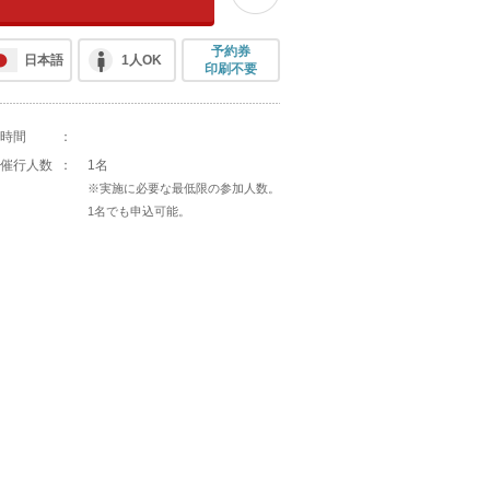
予約券
日本語
1人OK
印刷不要
時間
：
催行人数
：
1名
※実施に必要な最低限の参加人数。
1名でも申込可能。