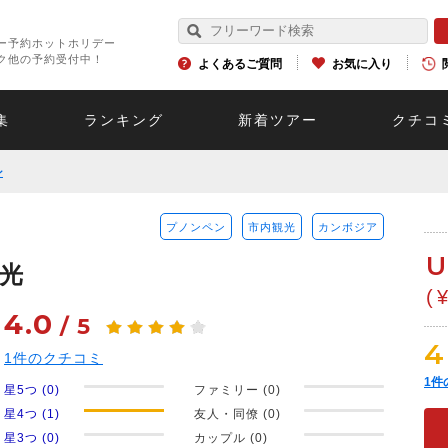
ー予約ホットホリデー
ク他の予約受付中！
よくあるご質問
お気に入り
集
ランキング
新着ツアー
クチコ
ン
プノンペン
市内観光
カンボジア
U
光
(
4.0
/
5
4
1
件のクチコミ
1
件
星5つ (0)
ファミリー (0)
星4つ (1)
友人・同僚 (0)
星3つ (0)
カップル (0)