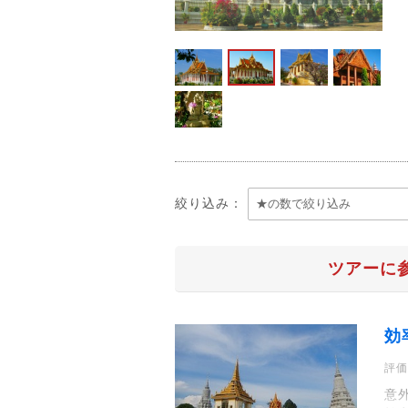
絞り込み：
ツアーに
効
評価
意