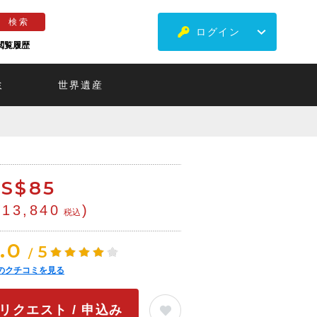
ログイン
閲覧履歴
ミ
世界遺産
S$
85
¥13,840
)
税込
.0
5
/
のクチコミを見る
リクエスト / 申込み