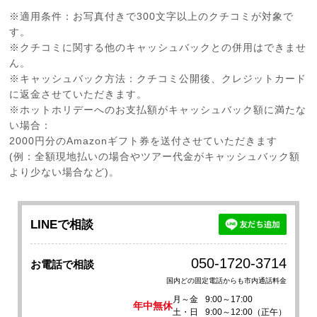
※適用条件：お写真付きで300文字以上のクチコミが対象で
す。
※クチコミに関する他のキャッシュバックとの併用はできませ
ん。
※キャッシュバック方法：クチコミ公開後、クレジットカード
に返金させていただきます。
※ホットホリデーへのお支払額がキャッシュバック額に満たな
い場合：
2000円分のAmazonギフト券を送付させていただきます
(例：全額現地払いの場合やツアー代金がキャッシュバック額
より少ない場合など)。
LINEで相談
050-1720-3714
お電話で相談
国内どの固定電話からも市内通話料金
月～金
9:00～17:00
年中無休
土・日
9:00～12:00（正午）