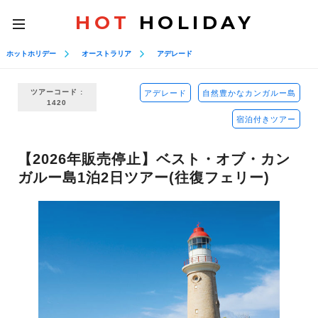
HOT
HOLIDAY
toggle
navigation
ホットホリデー
オーストラリア
アデレード
ツアーコード :
アデレード
自然豊かなカンガルー島
1420
宿泊付きツアー
【2026年販売停止】ベスト・オブ・カン
ガルー島1泊2日ツアー(往復フェリー)