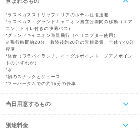
含まれるもの
*ラスベガスストリップエリアのホテル往復送迎
*ラスベガス～グランドキャニオン国立公園間の移動（エア
コン、トイレ付きの快適バス）
*グランドキャニオン遊覧飛行（ヘリコプター使用）
※飛行時間約20分、着陸後約20分の景観鑑賞、全体で40分
程度
*昼食（ワラパイランチ、イーグルポイント、グアノポイン
トのいずれか）
*水
*朝のスナックとジュース
*フーバーダムでの約15分の停車
当日用意するもの
別途料金