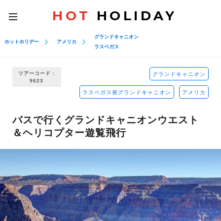
HOT
HOLIDAY
toggle
navigation
グランドキャニオン
ホットホリデー
アメリカ
ラスベガス
ツアーコード :
グランドキャニオン
9623
ラスベガス発グランドキャニオン
アメリカ
バスで行くグランドキャニオンウエスト
＆ヘリコプター遊覧飛行