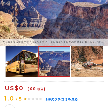
ウェストリムではグアノポイントやイーグルポイントなどの絶景をお楽しみください。
US$
0
(¥0
)
税込
1.0
5
/
1
件のクチコミを見る