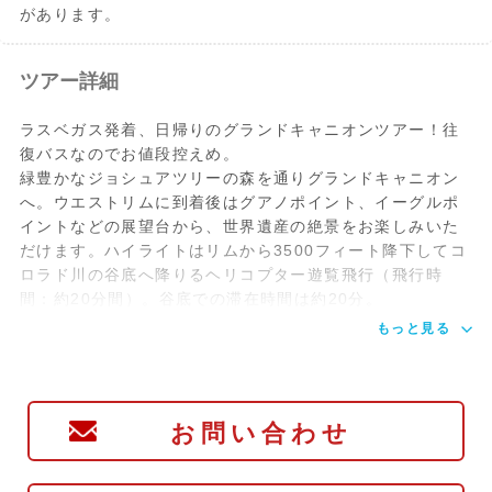
があります。
ツアー詳細
ラスベガス発着、日帰りのグランドキャニオンツアー！往
復バスなのでお値段控えめ。
緑豊かなジョシュアツリーの森を通りグランドキャニオン
へ。ウエストリムに到着後はグアノポイント、イーグルポ
イントなどの展望台から、世界遺産の絶景をお楽しみいた
だけます。ハイライトはリムから3500フィート降下してコ
ロラド川の谷底へ降りるヘリコプター遊覧飛行（飛行時
間：約20分間）。谷底での滞在時間は約20分。
もっと見る
お問い合わせ