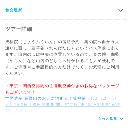
和室（１）
***
成福院への行
【客室】
住所：〒648-0211和歌山県伊都郡高野町
部屋のイメージと夕食例
集合場所
き方
テレビ（全室）トイレ（全室）/ 壁仕切り
高野山593
（全室）/部屋鍵（全室）/タオル/ 歯磨きセ
（奥之院への入口に近く観光もしやすい立
ット/ 浴衣（冬は丹前）/ お茶とお菓子
地）
ツアー詳細
*エアコンはございません。全館wifiあり。
【電車でお越しの場合】
成福院（じょうふくいん）の宿坊予約！奥の院へ向かう大
・大阪難波（なんば）駅から :
通りに面し、蓮華谷（れんげだに）というバス停前にあり
【大浴場（摩尼の湯・宝珠の湯）】
南海高野線・高野山駅まで急行で約1時間
ます。山内のほぼ中央に位置しているので、奥の院、伽藍
シャンプー/ リンス/ ドライヤー
50分。
（がらん）など山内のどちらへ行かれるにも大変便利で
す。ご供養やご参詣目的の方だけでなく、お気軽にご利用
・奈良、和歌山方面から :
ください。
JR和歌山線・橋本駅で南海高野線に乗り替
え、高野山駅まで急行で約60分。（いずれ
・東京～関西空港間の往復航空券付きのお得なパッケージ
も極楽橋駅でケーブルに乗り換え約5分で
もございます！
高野山駅に到着・ケーブル料金は運賃に含
世界遺産 高野山のお寺に泊まる！成福院（じょうふくい
まれています）
ん）1泊2日【成田空港発 関西空港行 JETSTAR利用/ 宿坊
南海高野線は難波駅～高野山駅の間を、特
1泊/ 体験】
。。
急は1日に4往復（所要：約1時間25分、時
もっと見る
期により本数は減ります）急行は約30分ご
とに1本の間隔で運行