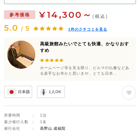
¥14,300～
参考価格
(税込)
5.0
5
/
1
件のクチコミを見る
高級旅館みたいでとても快適、かなりおす
すめ
ホームページ等を見る限り、ビルマの仏像などあ
る派手なお寺かと思いきや、とても日本...
日本語
1人OK
所要時間
：
1泊
最少催行人数
：
1名
催行会社
：
高野山 成福院