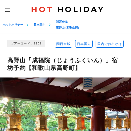
HOT
HOLIDAY
toggle
navigation
関西全域
ホットホリデー
日本国内
高野山 (和歌山県)
ツアーコード : 9206
関西全域
日本国内
国内でお出かけ
高野山「成福院（じょうふくいん）」宿
坊予約【和歌山県高野町】