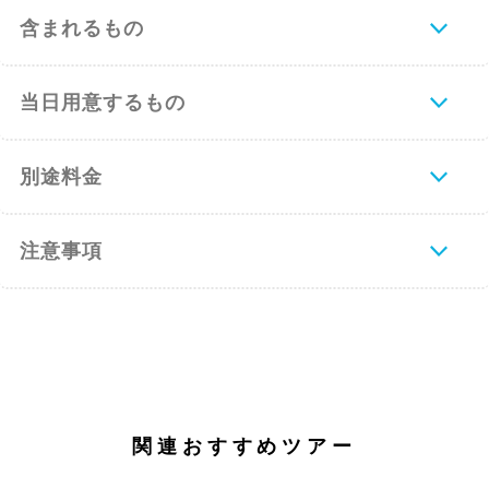
★南海ホームページ
含まれるもの
http://www.nankai.co.jp/
当日用意するもの
和室（２）
部屋のイメージと夕食例
【車でお越しの場合】
大阪・河内長野～国道371号線で橋本へ
橋本～国道24号線で九度山方面へ
別途料金
九度山～国道370・480を経由し高野山へ
*所要時間 : 大阪市内より約2時間
注意事項
・大阪（371号）→＜54㎞＞橋本（24号）
→＜5㎞＞九度山（370・480）→＜25㎞＞
高野山大門
・和歌山（24号）→＜40㎞＞橋本→＜25
㎞＞九度山→高野山大門
・奈良（24号）→＜53㎞＞橋本→＜25㎞
＞九度山→高野山大門
関連おすすめツアー
【飛行機でお越しの場合】
関西国際空港から :