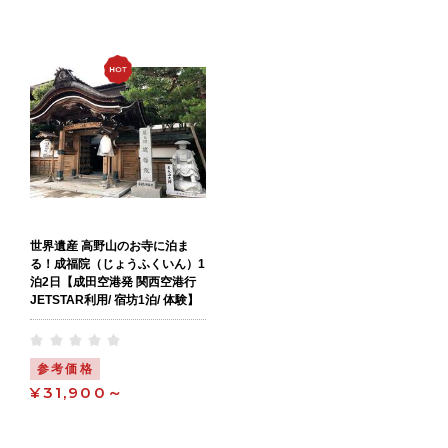
関西空港より南海線空港急行で新今宮駅
へ。
新今宮駅で南海高野線に乗り換え高野山駅
へ（所要時間 : 約3時間）
もしくは、関西空港より南海難波駅へ（特
急ラピート乗車 : 30分）
難波駅で南海高野線に乗り換え（急行極楽
橋行き：2時間、特急高野号 : 1時間30分）
で高野山駅へ
【バスでお越しの場合】
世界遺産 高野山のお寺に泊ま
高野山駅前より「南海りんかんバス」を利
る！成福院（じょうふくいん）1
用
泊2日【成田空港発 関西空港行
「奥の院行き」または「一の橋行き」のバ
JETSTAR利用/ 宿坊1泊/ 体験】
スで約13分。
「蓮華谷（れんげだに）」バス停で下車。
バス停前が当院です。
参考価格
¥31,900～
【高野山リムジンバス（期間限定）でお越
しの場合
* 2020年の運行：11月30日まで（12月1日