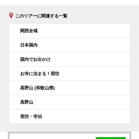
より冬季運休）/ 関西空港交通
このツアーに関連する一覧
・往路：関西国際空港～高野山
関西国際空港 (第一ターミナル1F リムジン
関西全域
バス乗り場/ 高野山（奥の院前）行き) :
9:30発
日本国内
1)
大門南駐車場
: 11:07着
2)
高野山 (奥の院前)
: 11:15着
国内でお出かけ
（* 到着場所は予約時に指定が可能で
す。）
お寺に泊まる！宿坊
・復路：
高野山 (和歌山県)
高野山 (奥の院前) : 12:35発
関西国際空港 (第一ターミナル) : 14:17着
高野山
宿坊・寺泊