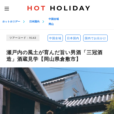
HOT
HOLIDAY
toggle
navigation
中国全域
ホットホリデー
日本国内
岡山
ツアーコード : 9142
中国全域
日本国内
国内でお出かけ
瀬戸内の風土が育んだ旨い男酒「三冠酒
造」酒蔵見学【岡山県倉敷市】