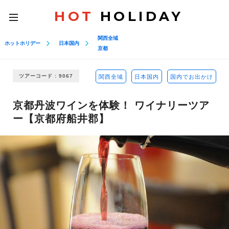
HOT
HOLIDAY
toggle
navigation
関西全域
ホットホリデー
日本国内
京都
ツアーコード : 9067
関西全域
日本国内
国内でお出かけ
京都丹波ワインを体験！ ワイナリーツア
ー【京都府船井郡】