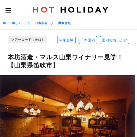
HOT
HOLIDAY
toggle
navigation
ホットホリデー
日本国内
関東全域
ツアーコード : 9017
関東全域
日本国内
国内でお出かけ
本坊酒造・マルス山梨ワイナリー見学！
【山梨県笛吹市】