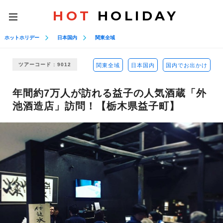
HOT
HOLIDAY
toggle
navigation
ホットホリデー
日本国内
関東全域
ツアーコード : 9012
関東全域
日本国内
国内でお出かけ
年間約7万人が訪れる益子の人気酒蔵「外
池酒造店」訪問！【栃木県益子町】