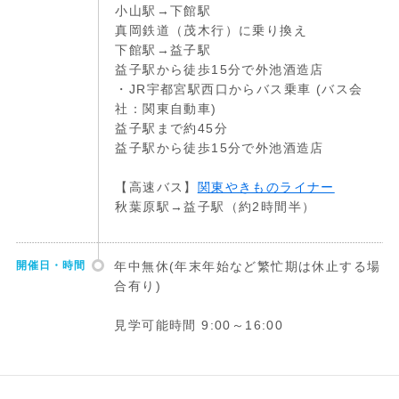
小山駅→下館駅
真岡鉄道（茂木行）に乗り換え
下館駅→益子駅
益子駅から徒歩15分で外池酒造店
・JR宇都宮駅西口からバス乗車 (バス会
社：関東自動車)
益子駅まで約45分
益子駅から徒歩15分で外池酒造店
【高速バス】
関東やきものライナー
秋葉原駅→益子駅（約2時間半）
開催日・時間
年中無休(年末年始など繁忙期は休止する場
合有り)
見学可能時間 9:00～16:00