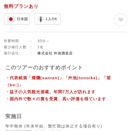
無料プランあり
日本語
1人OK
所要時間
：
30分～
最少催行人数
：
1名
催行会社
：
株式会社 外池酒造店
このツアーのおすすめポイント
・代表銘酒「燦爛(sanran)」「外池(tonoike)」「望
（bo:)」
・益子の人気観光酒蔵、年間7万人が訪れます
・国内外で数々の賞を受賞、高い評価を得ています
実施日
年中無休 (年末年始、繁忙期は休止する場合有り)