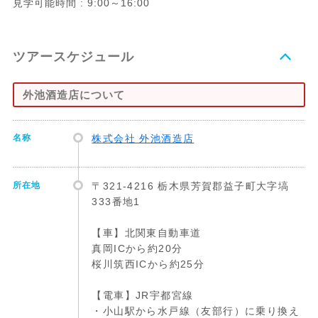
見学可能時間 : 9:00～16:00
ツアースケジュール
外池酒造店について
名称
株式会社 外池酒造店
所在地
〒321-4216 栃木県芳賀郡益子町大字塙
333番地1
【車】北関東自動車道
真岡ICから約20分
桜川筑西ICから約25分
【電車】JR宇都宮線
・小山駅から水戸線（友部行）に乗り換え