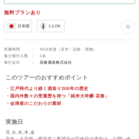
無料プランあり
日本語
1人OK
所要時間
：
40分程度（見学・試飲・買物）
最少催行人数
：
1名
催行会社
：
花春酒造株式会社
このツアーのおすすめポイント
・江戸時代より続く酒造り300年の歴史
・国内外数々の受賞歴を持つ「純米大吟醸 花春」
・会津産のこだわりの素材
実施日
月,火,水,木,金
定休：土日祝（蔵見学ご希望日が定休日の場合は、お問い合