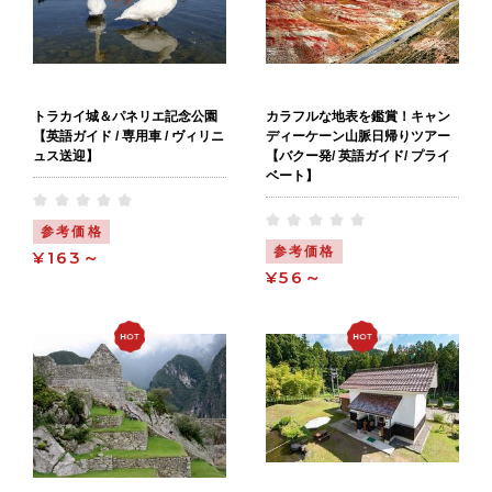
トラカイ城＆パネリエ記念公園
カラフルな地表を鑑賞！キャン
【英語ガイド / 専用車 / ヴィリニ
ディーケーン山脈日帰りツアー
ュス送迎】
【バクー発/ 英語ガイド/ プライ
ベート】
参考価格
参考価格
¥163～
¥56～