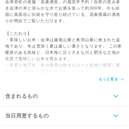
会津若松の老舗「花春酒造」の蔵見学予約！自然の恵み多
き会津の米と清らかな水でお酒を造って約300年。今も頑
固に真面目に伝統を守り造り続けている、花春酒蔵の酒造
りが間近でご覧いただけます。
【こだわり】
・美味しいお米：会津は越後山脈と奥羽山脈に挟まれた盆
地であり、冬は雪深く夏は厳しい暑さとなります。 この寒
暖差のある気候と、日本海に注ぐ大きな川と肥沃な土地が
良質で美味しいお米を育みます。
・良質な地下水：冬の積雪は雄大な山々と盆地に懐深く蓄
えられ、磨かれて良質な地下水となります。
もっと見る
含まれるもの
当日用意するもの