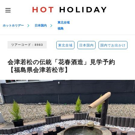
HOT
HOLIDAY
toggle
navigation
東北全域
ホットホリデー
日本国内
福島
ツアーコード : 8983
東北全域
日本国内
国内でお出かけ
会津若松の伝統「花春酒造」見学予約
【福島県会津若松市】