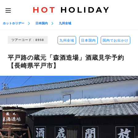
HOT
HOLIDAY
toggle
navigation
ホットホリデー
日本国内
九州全域
ツアーコード : 8958
九州全域
日本国内
国内でお出かけ
平戸路の蔵元「森酒造場」酒蔵見学予約
【長崎県平戸市】