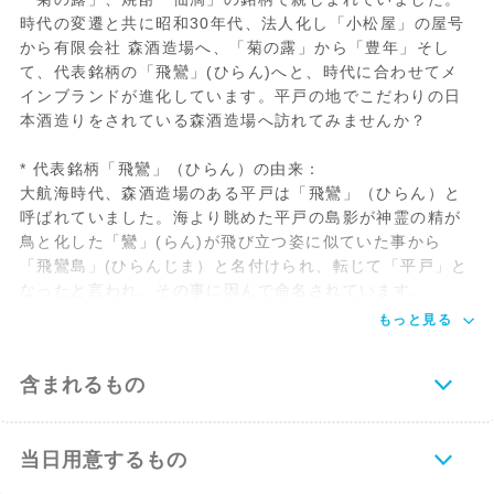
時代の変遷と共に昭和30年代、法人化し「小松屋」の屋号
から有限会社 森酒造場へ、「菊の露」から「豊年」そし
て、代表銘柄の「飛鸞」(ひらん)へと、時代に合わせてメ
インブランドが進化しています。平戸の地でこだわりの日
本酒造りをされている森酒造場へ訪れてみませんか？
* 代表銘柄「飛鸞」（ひらん）の由来：
大航海時代、森酒造場のある平戸は「飛鸞」（ひらん）と
呼ばれていました。海より眺めた平戸の島影が神霊の精が
鳥と化した「鸞」(らん)が飛び立つ姿に似ていた事から
「飛鸞島」(ひらんじま）と名付けられ、転じて「平戸」と
なったと言われ、その事に因んで命名されています。
もっと見る
含まれるもの
当日用意するもの