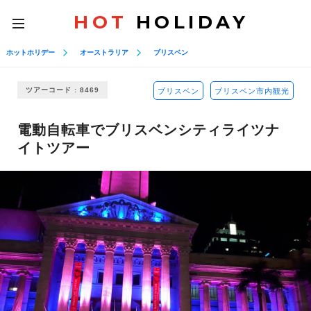
HOT
HOLIDAY
toggle
navigation
ホットホリデー
オーストラリア
ブリスベン
ツアーコード : 8469
ブリスベン
ブリスベン市内観光
電動自転車でブリスベンシティライツナ
イトツアー