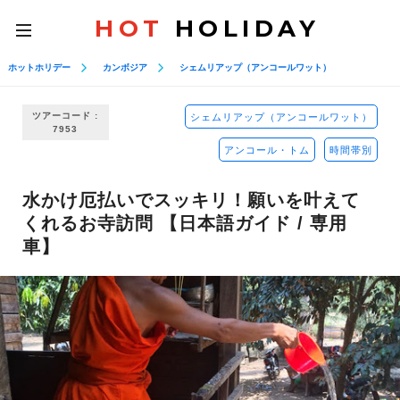
HOT
HOLIDAY
toggle
navigation
ホットホリデー
カンボジア
シェムリアップ（アンコールワット）
ツアーコード :
シェムリアップ（アンコールワット）
7953
アンコール・トム
時間帯別
水かけ厄払いでスッキリ！願いを叶えて
くれるお寺訪問 【日本語ガイド / 専用
車】