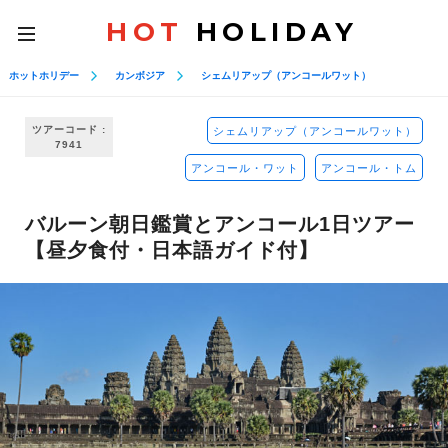
HOT
HOLIDAY
toggle
navigation
ホットホリデー
カンボジア
シェムリアップ（アンコールワット）
ツアーコード :
シェムリアップ（アンコールワット）
7941
アンコール・ワット
アンコール・トム
バルーン朝日鑑賞とアンコール1日ツアー
【昼夕食付・日本語ガイド付】