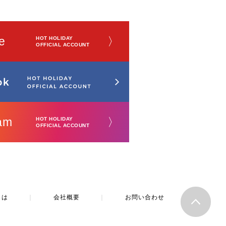
e
〉
HOT HOLIDAY
OFFICIAL ACCOUNT
am
〉
HOT HOLIDAY
OFFICIAL ACCOUNT
とは
｜
会社概要
｜
お問い合わせ