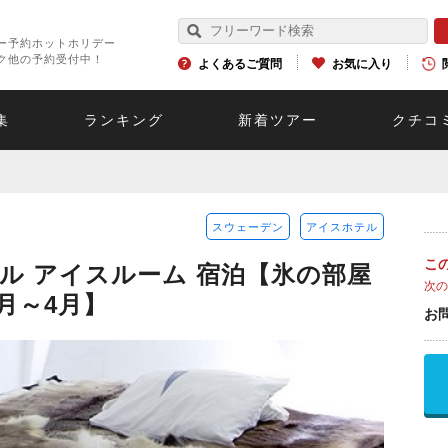
ー予約ホットホリデー
ク他の予約受付中！
よくあるご質問
お気に入り
集
ランキング
新着ツアー
クチコ
スウェーデン
アイスホテル
こ
ル アイスルーム 宿泊【氷の部屋
次の
2月～4月】
お