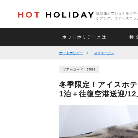
HOT
HOLIDAY
現地発オプショナルツア
ケアンズ、エアーズロッ
ホットホリデーとは
特 
ホットホリデー
スウェーデン
ツアーコード : 7554
冬季限定！アイスホテ
1泊＋往復空港送迎/1