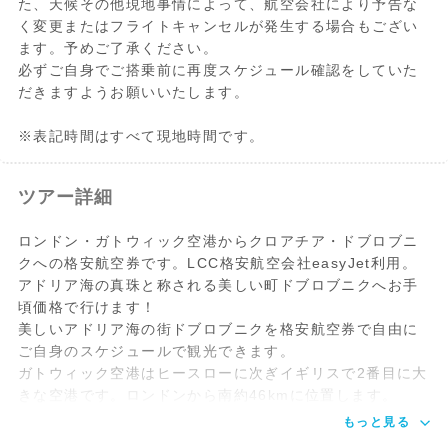
た、天候その他現地事情によって、航空会社により予告な
く変更またはフライトキャンセルが発生する場合もござい
ます。予めご了承ください。
必ずご自身でご搭乗前に再度スケジュール確認をしていた
だきますようお願いいたします。
※表記時間はすべて現地時間です。
ツアー詳細
ロンドン・ガトウィック空港からクロアチア・ドブロブニ
クへの格安航空券です。LCC格安航空会社easyJet利用。
アドリア海の真珠と称される美しい町ドブロブニクへお手
頃価格で行けます！
美しいアドリア海の街ドブロブニクを格安航空券で自由に
ご自身のスケジュールで観光できます。
ガトウィック空港はヒースローに次ぎイギリスで2番目に大
きな空港です。ロンドンから南約46kmに位置します。
もっと見る