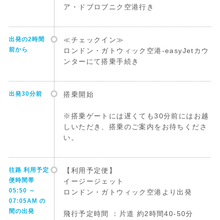
ア・ドブロブニク空港行き
出発の2時間
≪チェックイン≫
前から
ロンドン・ガトウィック空港-easyJetカウ
ンターにて搭乗手続き
出発30分前
搭乗開始
※搭乗ゲートには遅くても30分前にはお越
しいただき、搭乗のご案内をお待ちくださ
い。
往路 利用予定
【利用予定便】
便時間帯
イージージェット
05:50 ～
ロンドン・ガトウィック空港より出発
07:05AM の
間の出発
飛行予定時間 ：片道 約2時間40-50分