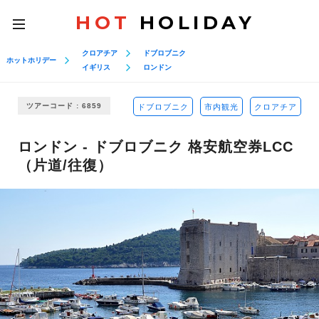
HOT
HOLIDAY
toggle
navigation
クロアチア
ドブロブニク
ホットホリデー
イギリス
ロンドン
ツアーコード : 6859
ドブロブニク
市内観光
クロアチア
ロンドン - ドブロブニク 格安航空券LCC
（片道/往復）