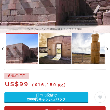
ピンクがかった石の建物が続くティワナク遺跡。
6%OFF
US$
99
(¥16,150
)
税込
口コミ投稿で
2000円キャッシュバック