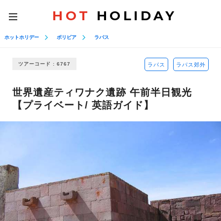
HOT
HOLIDAY
toggle
navigation
ホットホリデー
ボリビア
ラパス
ツアーコード : 6767
ラパス
ラパス郊外
世界遺産ティワナク遺跡 午前半日観光
【プライベート/ 英語ガイド】