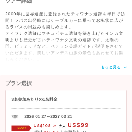
ツアー詳細
2000年に世界遺産に登録されたティワナク遺跡を半日で訪
問！ラパス出発時にはケーブルカーに乗ってお椀状に広が
るラパスの街並みも楽しめます。
ティワナク遺跡はマチュピチュ遺跡を築き上げたインカ文
明よりも歴史が古いティワナク文明の遺跡です。太陽の
門、ピラミッドなど、ベテラン英語ガイドが説明をさせて
いただきます。美しいアンデス山脈の景色もあわせてお楽
しみください。。
もっと見る
プラン選択
3名参加あたりの1名料金
2026-01-27～2027-03-21
期間
US$99
US$105
大人
6
%OFF
(税込
¥16,150
を全額前払い)