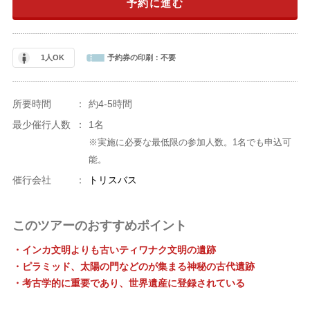
予約に進む
1人OK
予約券の印刷：
不要
所要時間
：
約4-5時間
最少催行人数
：
1名
※実施に必要な最低限の参加人数。1名でも申込可
能。
催行会社
：
トリスバス
このツアーのおすすめポイント
・インカ文明よりも古いティワナク文明の遺跡
・ピラミッド、太陽の門などのが集まる神秘の古代遺跡
・考古学的に重要であり、世界遺産に登録されている