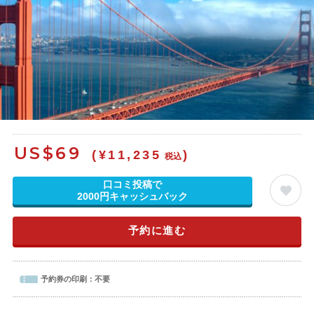
US$
69
(¥11,235
)
税込
口コミ投稿で
2000円キャッシュバック
予約に進む
予約券の印刷：
不要