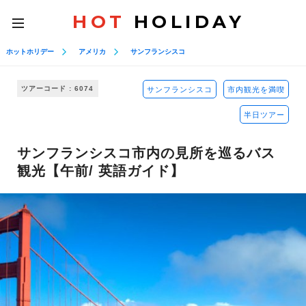
HOT
HOLIDAY
toggle
navigation
ホットホリデー
アメリカ
サンフランシスコ
ツアーコード : 6074
サンフランシスコ
市内観光を満喫
半日ツアー
サンフランシスコ市内の見所を巡るバス
観光【午前/ 英語ガイド】