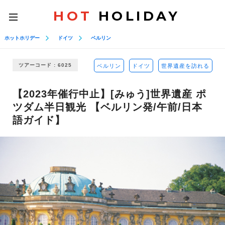
HOT
HOLIDAY
toggle
navigation
ホットホリデー
ドイツ
ベルリン
ツアーコード : 6025
ベルリン
ドイツ
世界遺産を訪れる
【2023年催行中止】[みゅう]世界遺産 ポ
ツダム半日観光 【ベルリン発/午前/日本
語ガイド】