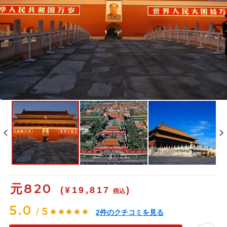
元
820
(¥19,817
)
税込
5.0
5
/
2
件のクチコミを見る