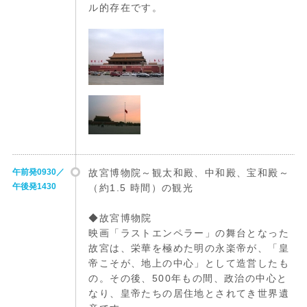
ル的存在です。
午前発0930／
故宮博物院～観太和殿、中和殿、宝和殿～
午後発1430
（約1.5 時間）の観光
◆故宮博物院
映画「ラストエンペラー」の舞台となった
故宮は、栄華を極めた明の永楽帝が、「皇
帝こそが、地上の中心」として造営したも
の。その後、500年もの間、政治の中心と
なり、皇帝たちの居住地とされてき世界遺