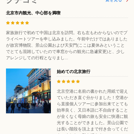
クチコミ
北京市内観光、中心部を満喫
家族旅行で初めて中国は北京を訪問。右も左もわからないのでプ
ライベートツアーを申し込みました。午前中だけではありました
が故宮博物院、景山公園および天安門(ここは夏休みということ
でとても混雑していたので車窓からの観光に急遽変更)と、少し
アレンジしての行程となりまし...
始めての北京旅行
北京空港に名前の書かれた用紙で迎え
ていただき直ぐ分かりました！空港か
ら直接個人ツアーに参加出来てとても
効率良く、又日本語に不自由すること
が全くなく母娘の旅も安全に快適に観
光することができました。景山公園で
は長い階段を頂上まで付き合ってくだ