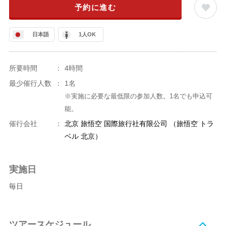
予約に進む
日本語
1人OK
所要時間
：
4時間
最少催行人数
：
1名
※実施に必要な最低限の参加人数。1名でも申込可
能。
催行会社
：
北京 旅悟空 国際旅行社有限公司 （旅悟空 トラ
ベル 北京）
実施日
毎日
ツアースケジュール