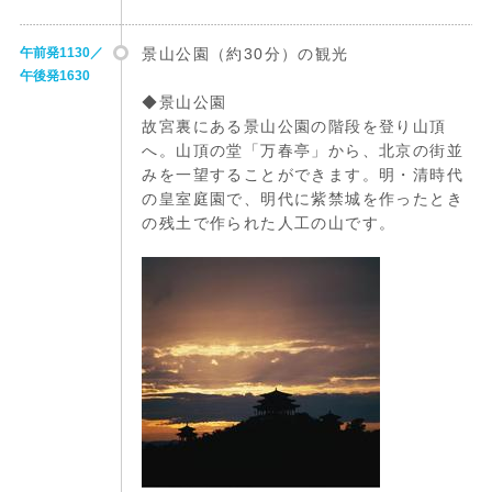
午前発1130／
景山公園（約30分）の観光
午後発1630
◆景山公園
故宮裏にある景山公園の階段を登り山頂
へ。山頂の堂「万春亭」から、北京の街並
みを一望することができます。明・清時代
の皇室庭園で、明代に紫禁城を作ったとき
の残土で作られた人工の山です。