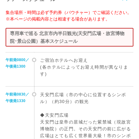
集合場所・時間は必ず予約券（バウチャー）でご確認ください。
※本ページの掲載内容とは相違する場合があります。
専用車で巡る 北京市内半日観光(天安門広場・故宮博物
院･景山公園）基本スケジュール
午前発0800／
ご宿泊ホテルへお迎え
午後発1300
(各ホテルによってお迎え時間が異なりま
す)
午前発0830／
天安門広場（市の中心に位置するシンボ
午後発1330
ル）（約30分）の観光
◆天安門広場
天安門は皇帝の居城だった紫禁城（現故宮
博物院）の正門。その天安門の前に広がる
広場はとても広く世界最大級！市のシンボ