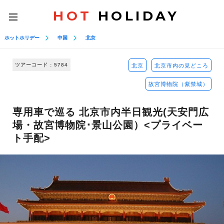
HOT
HOLIDAY
toggle
navigation
ホットホリデー
中国
北京
ツアーコード : 5784
北京
北京市内の見どころ
故宮博物院（紫禁城）
専用車で巡る 北京市内半日観光(天安門広
場・故宮博物院･景山公園）<プライベー
ト手配>