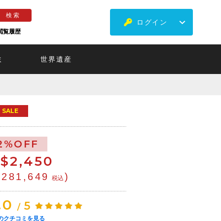
ログイン
閲覧履歴
ミ
世界遺産
SALE
2%OFF
$
2,450
¥281,649
)
税込
.0
5
/
のクチコミを見る