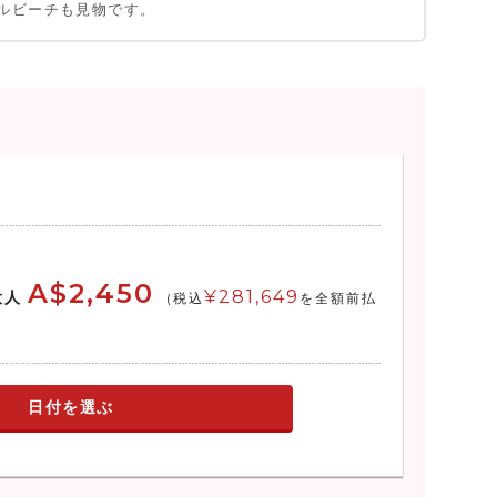
ルビーチも見物です。
A$2,450
¥281,649
大人
(税込
を全額前払
日付を選ぶ