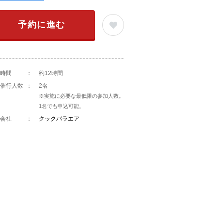
予約に進む
時間
：
約12時間
催行人数
：
2名
※実施に必要な最低限の参加人数。
1名でも申込可能。
会社
：
クックバラエア