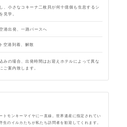
し、小さなコキーナ二枚貝が何十億個も生息するシ
を見学。
空港出発、一路パースへ
ト空港到着、解散
込みの場合、出発時間はお迎えホテルによって異な
にご案内致します。
ートモンキーマイヤに一直線。世界遺産に指定されてい
野生のイルカたちが私たち訪問者を歓迎してくれます。