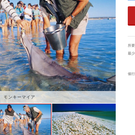
所要
最少
催行
モンキーマイア