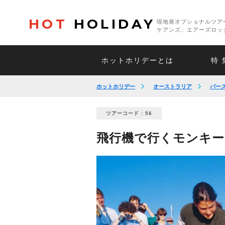
HOT
HOLIDAY
現地発オプショナルツア
ケアンズ、エアーズロッ
ホットホリデーとは
特 
ホットホリデー
オーストラリア
パー
ツアーコード : 56
飛行機で行くモンキ