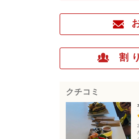
割
クチコミ