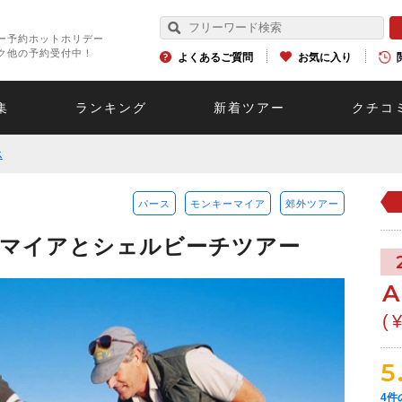
ー予約ホットホリデー
ク他の予約受付中！
よくあるご質問
お気に入り
集
ランキング
新着ツアー
クチコ
ス
パース
モンキーマイア
郊外ツアー
ーマイアとシェルビーチツアー
A
(
5
4
件