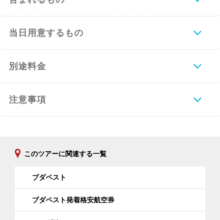
⑦搭乗券の印刷
【当日の流れ（空港到着からご搭乗ま
当日用意するもの
で）】
空港カウンターは出発予定時刻の 2時間前
から手続き開始となります。お乗り遅れに
別途料金
なりませんよう空港には時間に余裕を持っ
てお越しいただき、遅くとも出発時間の1
時間前までには手続きをお済ませ下さい。
注意事項
出発時間45分前にチェックインカウンター
は閉まります。
－WEBチェックインをお済ませの場合－
EU諸国のパスポートをお持ちでない場合
このツアーに関連する一覧
(日本のパスポート含む）事前にWEBチェ
ックインを済ませていても、搭乗口へ行か
れる前に一度カウンターにて書類の提示と
ブダペスト
確認が必要です。遅くても1時間前にはカ
ウンターに行き、印刷した（搭乗
ブダペスト発着格安航空券
券/boarding card）とパスポートをご提示
ください。確認後スタンプが押印されま