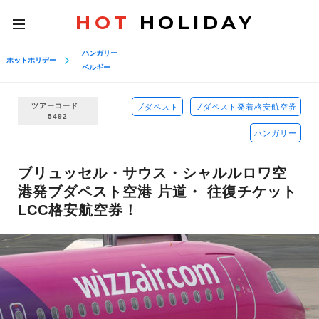
HOT
HOLIDAY
toggle
navigation
ハンガリー
ホットホリデー
ベルギー
ツアーコード :
ブダペスト
ブダペスト発着格安航空券
5492
ハンガリー
ブリュッセル・サウス・シャルルロワ空
港発ブダペスト空港 片道・ 往復チケット
LCC格安航空券！