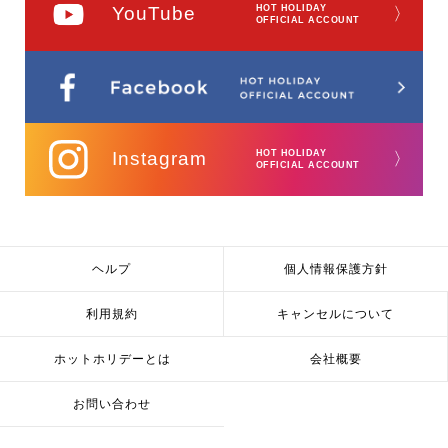
携帯電話の番号をご記入ください。なお緊
YouTube
HOT HOLIDAY
〉
OFFICIAL ACCOUNT
急時にご連絡がつかない場合も考えられま
すので、必ずご出発前に各航空会社のサイ
トにてご自身で最新情報をご確認くださ
い。
【座席について】
Instagram
HOT HOLIDAY
〉
事前の座席指定は承れません。ご一緒に申
OFFICIAL ACCOUNT
し込みされた場合でもご同行者様とお隣ま
たは近くのお座席のご用意は確約できかね
ますので予めご了承ください。
ヘルプ
個人情報保護方針
利用規約
キャンセルについて
ホットホリデーとは
会社概要
お問い合わせ