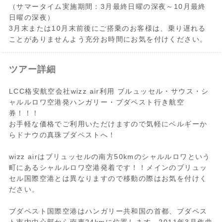
（サマータイム実施期間：3月最終日曜の深夜～10月最終
日曜の深夜）
3月末または10月末前後にご搭乗のお客様は、乗り遅れる
ことがありませんよう充分お時間にお気を付けください。
《搭乗手続き
【チェックイン方法】
ツアー詳細
について》
下記2通りございます。
LCC格安航空会社wizz air利用 ブルュッセル・サウス・シ
1.空港カウンターでのチェックイン(有料)
ャルルロワ空港発ハンガリー・ブダペスト行き航空
Wizz Airではカウンターでのチェックイン
券！！！
手続きをご希望の場合、手数料が必要で
お手軽な価格でご利用いただけますので気軽にベルギーか
す。（お一人様 20ユーロ/当日払い）
らドナウの真珠ブダペストへ！
2.WEBチェックイン(無料)
wizz airはブリュッセルの南方50kmのシャルルロワという
WEBチェックイン可能期間はご搭乗予定日
町にあるシャルルロワ空港発着です！！メインのブリュッ
の30日前から3時間前までとなります。事
セル国際空港とは異なりますので移動の際はお気を付けく
前にウェブにてチェックインをされますと
ださい。
無料にてお手続きいただけます。その場合
（搭乗券/boarding card）を印刷してお持
ブダペスト国際空港はハンガリー共和国の首都、ブダペス
ちいただく必要がございます。事前に手続