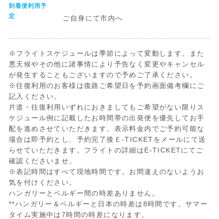
到着便利用予
定
ご自身にて市内へ
※フライトスケジュールは季節によって変動します。また
悪天候やその他に諸事情により予告なく変更やキャンセル
が発生することもございますので予めご了承ください。
※往復利用のお客様は復路ご希望日を予約画面備考欄にご
記入ください。
片道・往復利用いずれにおきましてもご希望がない限りス
ケジュール例に記載したお時間帯の出発便を優先してお手
配を進めさせていただきます。表示料金内でご予約可能な
場合は即予約とし、予約完了後Ｅ-TICKETをメールにて送
らせていただきます。フライトの詳細はE-TICKETにてご
確認くださいませ。
※表記時間はすべて現地時間です。お間違えのないようお
気を付けください。
ハンガリーとベルギー間の時差ありません。
**ハンガリー＆ベルギーと日本の時差は8時間です。サマー
タイム実施中は7時間の時差になります。