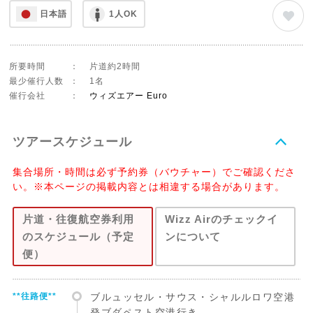
日本語
1人OK
所要時間
：
片道約2時間
最少催行人数
：
1名
催行会社
：
ウィズエアー Euro
ツアースケジュール
集合場所・時間は必ず予約券（バウチャー）でご確認くださ
い。※本ページの掲載内容とは相違する場合があります。
片道・往復航空券利用
Wizz Airのチェックイ
のスケジュール（予定
ンについて
便）
**往路便**
ブルュッセル・サウス・シャルルロワ空港
発ブダペスト空港行き