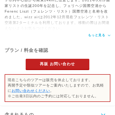
ト市内中心部から南東24kmに位置します。2011年3月作曲
きされても印刷した（搭乗券/boarding
家リストの生誕200年を記念し、フェリヘジ国際空港から
card）をお持ちになりませんと、チェック
Ferenc Liszt（フェレンツ・リスト）国際空港と名称を改
イン手数料（20ユーロ）がかかってしまい
めました。wizz airは2012年12月現在フェレンツ・リスト
ますのでお気を付けください。
空港第2ターミナルを利用しております。移動の際はお間違
えないようお気をつけください。
〈ウェブチェックインの手順〉
もっと見る
①
wizzair.com
よりwizz airのホームペー
ジを開く
②右上にあるmyWizzと書いてある下の
プラン / 料金を確認
CHECK INをクリック
③Confirmation numberの欄にwizz airの
再販 お問い合わせ
予約番号（6桁の英数字）を入力（発券後
にメールで送らせていただくE-チケットに
記載）
現在こちらのツアーは販売を休止しております。
④Passenger last nameの欄にご搭乗者の
再開予定や類似ツアーをご案内いたしますので、お気軽
性（ファミリーネーム）をアルファベット
に
お問い合わせください
。
で入力
※ご出発3日以内のご予約には対応しておりません。
⑤FIND BOOKINGをクリック
⑥予約の内容をご確認いただき流れに沿っ
てチェックイン手続き
含まれるもの