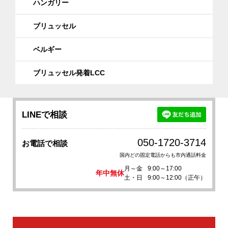
ハンガリー
す。その後搭乗ゲートへお進みください。
また受託手荷物をお持ちの方はカウンター
ブリュッセル
にて荷物をお預けください。
ベルギー
－空港で有料チェックインをご利用になる
場合－
ブリュッセル発着LCC
パスポートと印刷したEチケットをカウン
ターにてご呈示いただき、（搭乗
券/boarding card）をお受け取りくださ
い。お一人様20ユーロの手数料をお支払い
LINEで相談
いただきます。受託手荷物がある方はカウ
ンターで預けて搭乗ゲートへお進みくださ
050-1720-3714
お電話で相談
い。
国内どの固定電話からも市内通話料金
【予約後のフライトスケジュールの変更･欠
月～金
9:00～17:00
年中無休
航】
土・日
9:00～12:00（正午）
各航空会社の機材故障、悪天候、ストライ
キなどによって、突然のフライトスケジュ
ールの変更や欠航が発生する場合もござい
ます。お申込み時に、現地でも連絡可能な