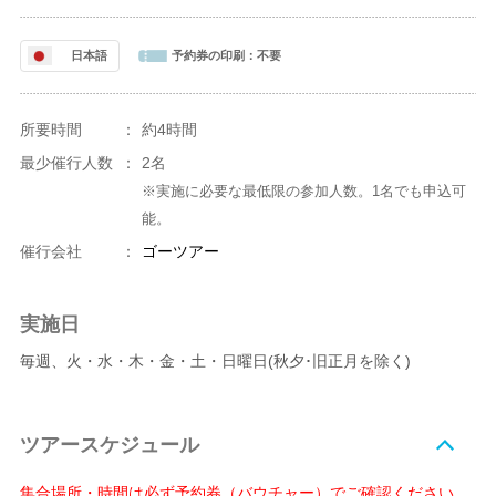
日本語
予約券の印刷：
不要
所要時間
：
約4時間
最少催行人数
：
2名
※実施に必要な最低限の参加人数。1名でも申込可
能。
催行会社
：
ゴーツアー
実施日
毎週、火・水・木・金・土・日曜日(秋夕･旧正月を除く)
ツアースケジュール
集合場所・時間は必ず予約券（バウチャー）でご確認ください。