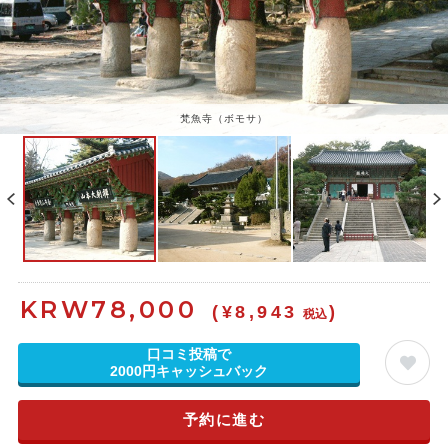
梵魚寺（ボモサ）
KRW
78,000
(¥8,943
)
税込
口コミ投稿で
2000円キャッシュバック
予約に進む