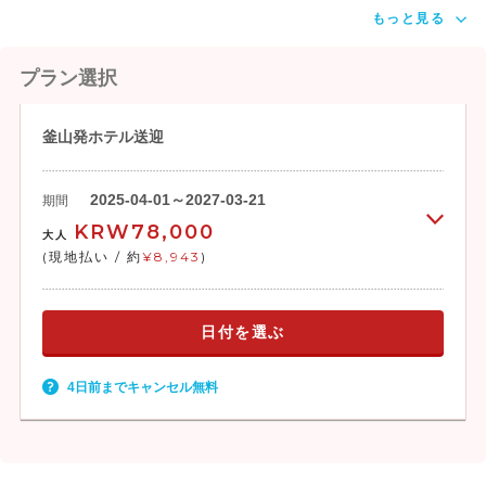
市場が見られます。メイン棟の中には肉屋
もっと見る
や魚屋、乾物屋、衣料品屋などが立ち並
び、白熱電灯が店先に並ぶ様子はレトロム
ード満点。市場内の軽食堂ではカルクッス
プラン選択
などを激安で食事もできます。最も韓国ら
しく庶民的な雰囲気を満喫できます。
釜山発ホテル送迎
*東莱ハルメパジョン
釜山の郷土料理に指定されている「東莱ハ
2025-04-01～2027-03-21
期間
ルメパジョン」は、朝鮮時代に王様に献上
KRW78,000
大人
された以来４代目の70年間続く老舗。蛤や
(現地払い / 約
¥8,943
)
海老、牡蠣、貽貝、ネギなどをたっぷり入
れて、イリコのダシでのばした米の粉をか
らめて焼きます。口の中でどろけるような
日付を選ぶ
柔らかめの生地に、素材のうま味がからま
って絶妙の味。釜山の名物で、日本の観光
客にも人気が高い。韓国のにぎり酒、ドン
4日前までキャンセル無料
ドン酒もおすすめ。