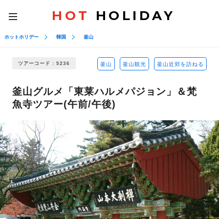
HOT
HOLIDAY
toggle
navigation
ホットホリデー
韓国
釜山
ツアーコード : 5236
釜山
釜山観光
釜山近郊を訪ねる
釜山グルメ「東莱ハルメパジョン」＆梵
魚寺ツアー(午前/午後)