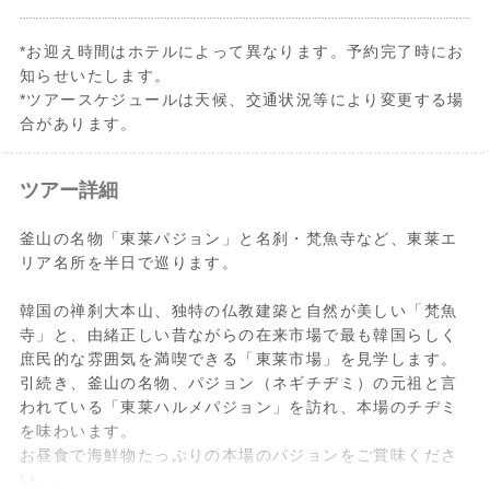
*お迎え時間はホテルによって異なります。予約完了時にお
知らせいたします。
*ツアースケジュールは天候、交通状況等により変更する場
合があります。
15:00頃
.
*梵魚寺（ボモサ）
ホテル発
ツアー詳細
釜山の東莱温泉場の北、金井山の麓にある
禅刹大本山で、通度寺や海印寺と並ぶ韓国
釜山の名物「東莱パジョン」と名刹・梵魚寺など、東莱エ
５大寺院の一つ。梵魚寺は、1300年前の新
.
梵魚寺→東莱市場→夕食
リア名所を半日で巡ります。
羅時代(678年)に高僧の義湘大師により創
建され、当時は約300伽藍があったと伝わ
韓国の禅刹大本山、独特の仏教建築と自然が美しい「梵魚
れます。周りは天然記念物の藤の群落と森
19:00頃
ホテル着
寺」と、由緒正しい昔ながらの在来市場で最も韓国らしく
の中の溪谷などの自然が美しく、各地から
庶民的な雰囲気を満喫できる「東莱市場」を見学します。
の参拝客でにぎわっています。
引続き、釜山の名物、パジョン（ネギチヂミ）の元祖と言
われている「東莱ハルメパジョン」を訪れ、本場のチヂミ
*東莱市場（トンネシジャン）
を味わいます。
東莱市場は朝鮮時代から続く由緒正しい在
お昼食で海鮮物たっぷりの本場のパジョンをご賞味くださ
来市場で、現代化されていない昔ながらの
い。。