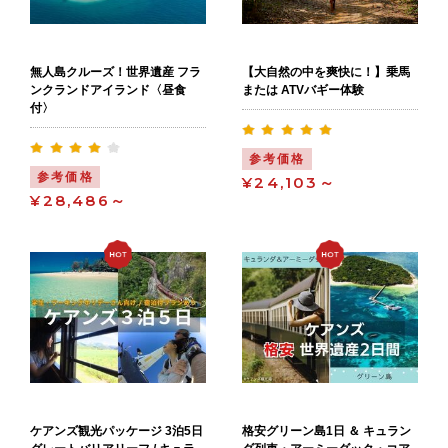
無人島クルーズ！世界遺産 フラ
【大自然の中を爽快に！】乗馬
ンクランドアイランド〈昼食
または ATVバギー体験
付〉
参考価格
参考価格
¥24,103～
¥28,486～
ケアンズ観光パッケージ 3泊5日
格安グリーン島1日 ＆ キュラン