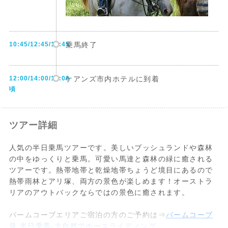
10:45/12:45/14:45
乗馬終了
12:00/14:00/16:00
ケアンズ市内ホテルに到着
頃
ツアー詳細
人気の半日乗馬ツアーです。美しいブッシュランドや森林
の中をゆっくりと乗馬。可愛い馬達と森林の緑に癒される
ツアーです。熱帯地帯と乾燥地帯ちょうど境目にあるので
熱帯雨林とアリ塚、両方の景色が楽しめます！オーストラ
リアのアウトバックならではの景色に癒されます。
パームコーブエリアご宿泊の方のご予約は⇒
パームコーブ
発 半日乗馬-大自然でホースライディング
。