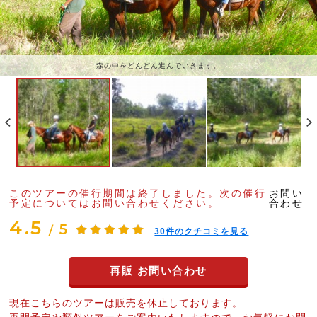
森の中をどんどん進んでいきます。
このツアーの催行期間は終了しました。
次の催行
お問い
予定についてはお問い合わせください。
合わせ
4.5
5
/
30
件のクチコミを見る
再販 お問い合わせ
現在こちらのツアーは販売を休止しております。