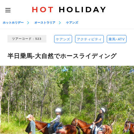
HOT
HOLIDAY
toggle
navigation
ホットホリデー
オーストラリア
ケアンズ
ツアーコード : 523
ケアンズ
アクティビティ
乗馬･ATV
半日乗馬-大自然でホースライディング