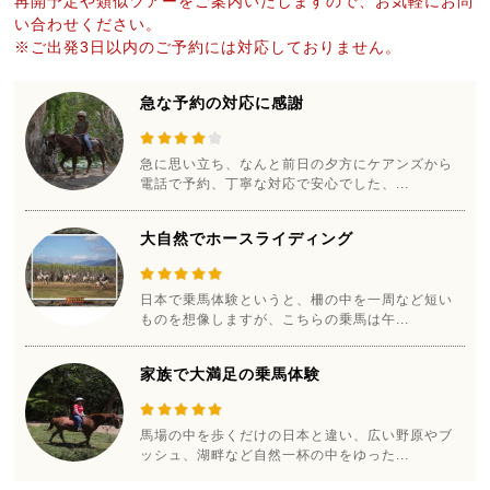
再開予定や類似ツアーをご案内いたしますので、お気軽にお問
い合わせください。
※ご出発3日以内のご予約には対応しておりません。
急な予約の対応に感謝
急に思い立ち、なんと前日の夕方にケアンズから
電話で予約、丁寧な対応で安心でした、...
大自然でホースライディング
日本で乗馬体験というと、柵の中を一周など短い
ものを想像しますが、こちらの乗馬は午...
家族で大満足の乗馬体験
馬場の中を歩くだけの日本と違い、広い野原やブ
ッシュ、湖畔など自然一杯の中をゆった...