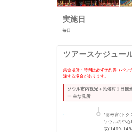
実施日
毎日
ツアースケジュー
集合場所・時間は必ず予約券（バウ
違する場合があります。
ソウル市内観光＋民俗村１日観
ー 主な見所
.
*徳寿宮(トク
ソウルの中心
宗(1469-1