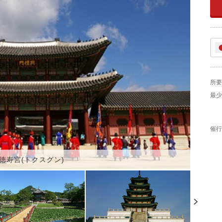
所要
最少
催行
徳寿宮(トクスグン)