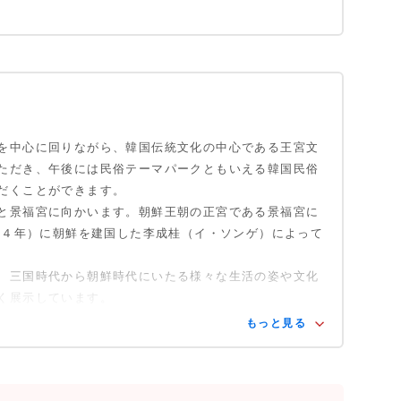
テル（本館）２階 ツアーラウンジ集合・出発
-721 ソウル特別市中区小公洞1
ーラウンジ までの案内板があります。
を中心に回りながら、韓国伝統文化の中心である王宮文
領官邸・正面写真撮影)
ただき、午後には民俗テーマパークともいえる韓国民俗
将交代式
だくことができます。
館(※火曜日は徳寿宮・守門将交代式)
と景福宮に向かいます。朝鮮王朝の正宮である景福宮に
太祖４年）に朝鮮を建国した李成桂（イ・ソンゲ）によって
光
ビビンバ)
、三国時代から朝鮮時代にいたる様々な生活の姿や文化
光
く展示しています。
もっと見る