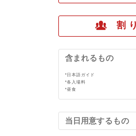
割
含まれるもの
*日本語ガイド
*各入場料
*昼食
当日用意するもの