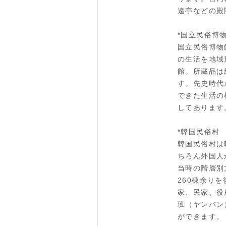
遠亭などの殿
*国立民俗博
国立民俗博物
の生活を地域
館。所蔵品は
す。先史時代か
できた生活の
してあります
*韓国民俗村
韓国民俗村は
ちろん外国人
当時の階層別
260棟余り
家、民家、役
班（ヤンバン
ができます。