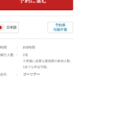
予約に進む
予約券
日本語
印刷不要
時間
：
約8時間
催行人数
：
2名
※実施に必要な最低限の参加人数。
1名でも申込可能。
会社
：
ゴーツアー