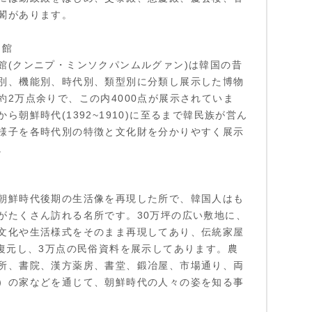
閣があります。
物館
館(クンニプ・ミンソクパンムルグァン)は韓国の昔
別、機能別、時代別、類型別に分類し展示した博物
約2万点余りで、この内4000点が展示されていま
ら朝鮮時代(1392~1910)に至るまで韓民族が営ん
様子を各時代別の特徴と文化財を分かりやすく展示
。
朝鮮時代後期の生活像を再現した所で、韓国人はも
がたくさん訪れる名所です。30万坪の広い敷地に、
文化や生活様式をそのまま再現してあり、伝統家屋
を復元し、3万点の民俗資料を展示してあります。農
所、書院、漢方薬房、書堂、鍛冶屋、市場通り、両
）の家などを通じて、朝鮮時代の人々の姿を知る事