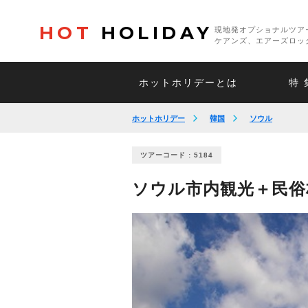
HOT
HOLIDAY
現地発オプショナルツア
ケアンズ、エアーズロッ
ホットホリデーとは
特 
ホットホリデー
韓国
ソウル
ツアーコード : 5184
ソウル市内観光＋民俗