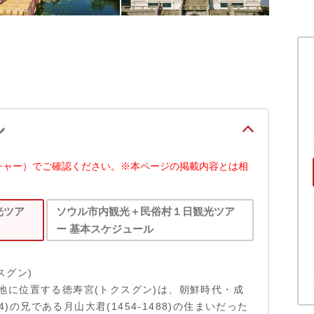
ル
チャー）でご確認ください。※本ページの掲載内容とは相
光ツア
ソウル市内観光＋民俗村１日観光ツア
ー 基本スケジュール
スグン)
地に位置する徳寿宮(トクスグン)は、朝鮮時代・成
494)の兄である月山大君(1454-1488)の住まいだった