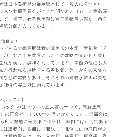
殿は日本美術品の展示館として一般人に公開され、
月には米ソ共同委員会がここで開かれたりもした意義深
ます。現在、石造殿東館は宮中遺物展示館が、西館
術館分館が入っています。
統領官邸）
心である大統領府は青い瓦屋根の本館・青瓦台（チ
目印。北岳山を背景にしたこの建物の青い瓦と美し
屋根が美しい調和をなしています。本館の他にも大
見が行われる場所である春秋館、外国からの来賓を
館などの建物があり、それぞれの建物が韓国の美を
な独特の雰囲気に満ちています。
ンボックン)
ンボックン)はソウルの五大宮の一つで、朝鮮王朝
910）の正宮として600年の歴史があります。景福宮は
する広い敷地に長方形に作られ、南側には正門である
には建春門、西側には迎秋門、北側には神武門があ
には勤政殿をはじめ、交泰殿、慈慶殿、慶会楼、香