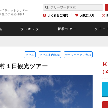
ー予約ホットホリデー
ク他の予約受付中！
よくあるご質問
お気に入り
集
ランキング
新着ツアー
クチコ
ソウル
ソウル市内観光
テーマパークで遊ぶ
村１日観光ツアー
(