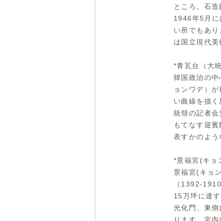
ところ。石造
1946年5
い所でもあり
は国立現代美
*青瓦台（大
韓国政治の中
ョンワデ）が
い曲線を描く
統領の記者会
もてなす迎賓
表すかのよう
*景福宮(キョ
景福宮(キョ
（1392-1
15万坪に達
光化門、東側
ります。宮内