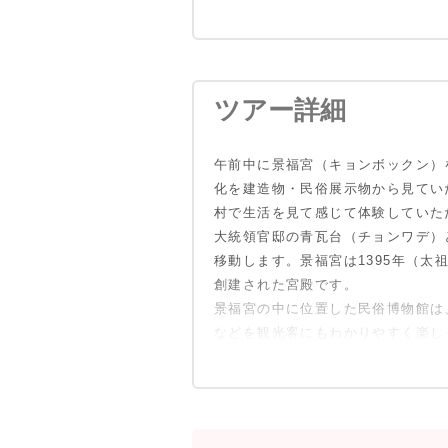
9:00
明洞ロッテホ
*住所：100
ツアー詳細
*2階にツア
午前中に景福宮（キョンボックン）
.
青瓦台(大統
化を建造物・民俗展示物から見てい
景福宮・守門
村で生活を見て感じて体験していた
国立民俗博物
大統領官邸の青瓦台（チョンワデ）
仁寺洞観光
移動します。景福宮は1395年（
南大門市場観
創建された宮殿です。
昼食(石焼き
景福宮の中に位置した民俗博物館は
韓国民俗村観
などを観光客にもわかりやすく楽し
公演観覧
17:00頃
明洞解散