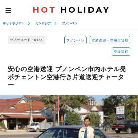
HOT
HOLIDAY
toggle
navigation
ホットホリデー
カンボジア
プノンペン
ツアーコード : 5125
プノンペン
空港送迎・専用車貸切
空港送迎
安心の空港送迎 プノンペン市内ホテル発
ポチェントン空港行き片道送迎チャータ
ー