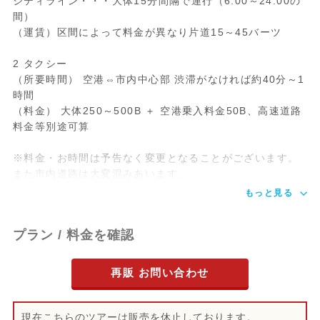
シティライン・・・大体15分間隔で運行（6:00～24:00の
間）
（運賃）区間によって料金が異なり片道15～45バーツ
2 タクシー
（所要時間） 空港⇔市内中心部 渋滞がなければ約40分～1
時間
（料金） 大体250～500B ＋ 空港乗入料金50B、高速道路
料金等別途可算
※料金・お時間は予告なく変更となることがございます。
また市内道路は大変混みあいます。
もっと見る
プラン / 料金を確認
再販 お問い合わせ
現在こちらのツアーは販売を休止しております。