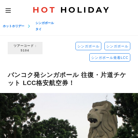
HOT
HOLIDAY
toggle
navigation
シンガポール
ホットホリデー
タイ
ツアーコード :
シンガポール
シンガポール
5104
シンガポール発着LCC
バンコク発シンガポール 往復・片道チケ
ット LCC格安航空券！