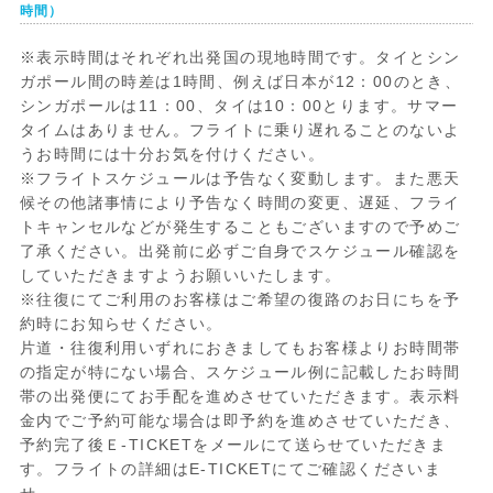
時間）
※表示時間はそれぞれ出発国の現地時間です。タイとシン
ガポール間の時差は1時間、例えば日本が12：00のとき、
シンガポールは11：00、タイは10：00とります。サマー
タイムはありません。フライトに乗り遅れることのないよ
うお時間には十分お気を付けください。
※フライトスケジュールは予告なく変動します。また悪天
候その他諸事情により予告なく時間の変更、遅延、フライ
トキャンセルなどが発生することもございますので予めご
了承ください。出発前に必ずご自身でスケジュール確認を
していただきますようお願いいたします。
※往復にてご利用のお客様はご希望の復路のお日にちを予
約時にお知らせください。
片道・往復利用いずれにおきましてもお客様よりお時間帯
の指定が特にない場合、スケジュール例に記載したお時間
帯の出発便にてお手配を進めさせていただきます。表示料
金内でご予約可能な場合は即予約を進めさせていただき、
予約完了後Ｅ-TICKETをメールにて送らせていただきま
す。フライトの詳細はE-TICKETにてご確認くださいま