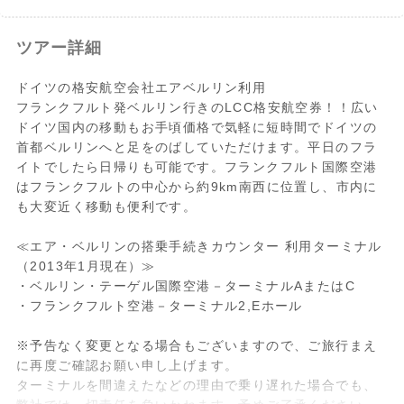
ツアー詳細
ドイツの格安航空会社エアベルリン利用
フランクフルト発ベルリン行きのLCC格安航空券！！広い
ドイツ国内の移動もお手頃価格で気軽に短時間でドイツの
首都ベルリンへと足をのばしていただけます。平日のフラ
イトでしたら日帰りも可能です。フランクフルト国際空港
はフランクフルトの中心から約9km南西に位置し、市内に
も大変近く移動も便利です。
≪エア・ベルリンの搭乗手続きカウンター 利用ターミナル
（2013年1月現在）≫
・ベルリン・テーゲル国際空港－ターミナルAまたはC
・フランクフルト空港－ターミナル2,Eホール
※予告なく変更となる場合もございますので、ご旅行まえ
に再度ご確認お願い申し上げます。
ターミナルを間違えたなどの理由で乗り遅れた場合でも、