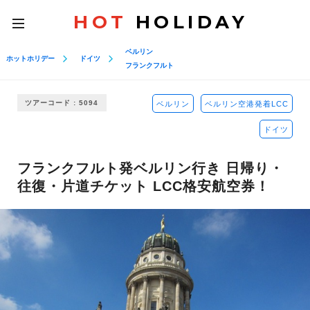
HOT
HOLIDAY
toggle
navigation
ベルリン
ホットホリデー
ドイツ
フランクフルト
ツアーコード : 5094
ベルリン
ベルリン空港発着LCC
ドイツ
フランクフルト発ベルリン行き 日帰り・
往復・片道チケット LCC格安航空券！