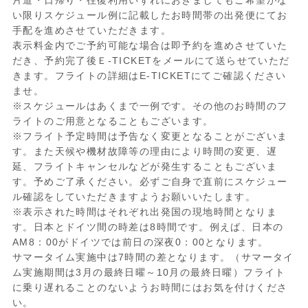
片道・日帰り・往復利用いずれにおきましてもご希望がな
い限りスケジュール例に記載したお時間帯の出発便にてお
手配を進めさせていただきます。
表示料金内でご予約可能な場合は即予約を進めさせていた
だき、予約完了後Ｅ-TICKETをメールにて送らせていただ
きます。フライトの詳細はE-TICKETにてご確認ください
ませ。
※スケジュールはあくまで一例です。その他のお時間のフ
ライトのご用意となることもございます。
※フライト予定時間は予告なく変更となることがございま
す。また天候や機材故障等の理由により時間の変更、遅
延、フライトキャンセルなどが発生することもございま
す。予めご了承ください。必ずご自身で直前にスケジュー
ル確認をしていただきますようお願いいたします。
※表示された時間はそれぞれ出発国の現地時間となりま
す。日本とドイツ間の時差は8時間です。例えば、日本の
AM8：00がドイツでは前日の深夜0：00となります。
サマータイム実施中は7時間の差となります。（サマータイ
ム実施期間は3月の最終日曜～10月の最終日曜）フライト
に乗り遅れることのないようお時間にはお気を付けくださ
い。