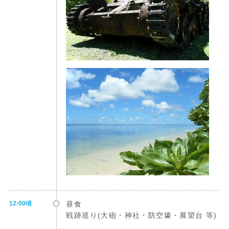
12:00頃
昼食
戦跡巡り(大砲・神社・防空壕・展望台 等)