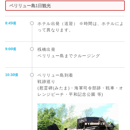
ペリリュー島1日観光
8:45頃
ホテル出発（送迎） ※時間は、ホテルによ
って異なります。
9:00頃
桟橋出発
ペリリュー島までクルージング
10:30頃
ペリリュー島到着
戦跡巡り
(慰霊碑(みたま)・海軍司令部跡・戦車・オ
レンジビーチ・平和記念公園 等)