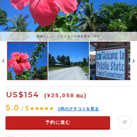
南国らしいハイビスカスが咲き誇るパラオ
のどかなペリリューの町並み
US$
154
(¥25,058
)
税込
5.0
5
/
1
件のクチコミを見る
予約に進む