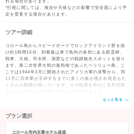
れる場合があります。
*行程に関しては、海況や天候などの影響で安全面により予
定を変更する場合があります。
ツアー詳細
コロール島からスピードボードでロックアイランド群を抜
け約1時間15分。到着後は車で島内の各所にある慰霊碑、
戦車、大砲、司令部、洞窟などの戦跡観光スポットを巡り
ます。第二次世界大戦の激戦地であったペリリュー島。こ
こでは1944年3月に開始されたアメリカ軍の攻撃から、同
11月に日本軍が玉砕するまでに多くの血が流され現在もた
くさんの戦跡が残っています。その戦跡を中心に名所旧跡
を訪れる小旅行は平和の大切さを確認できます。
もっと見る
プラン選択
コロール市内主要ホテル送迎