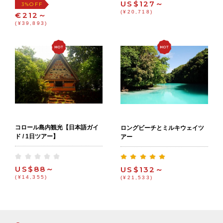
US$127～
OFF
3%
(¥20,718)
€212～
(¥39,893)
コロール島内観光【日本語ガイ
ロングビーチとミルキウェイツ
ド / 1日ツアー】
アー
US$88～
US$132～
(¥14,355)
(¥21,533)