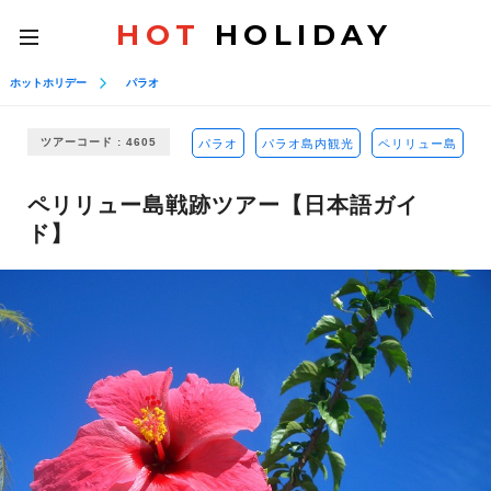
HOT
HOLIDAY
toggle
navigation
ホットホリデー
パラオ
ツアーコード : 4605
パラオ
パラオ島内観光
ペリリュー島
ペリリュー島戦跡ツアー【日本語ガイ
ド】