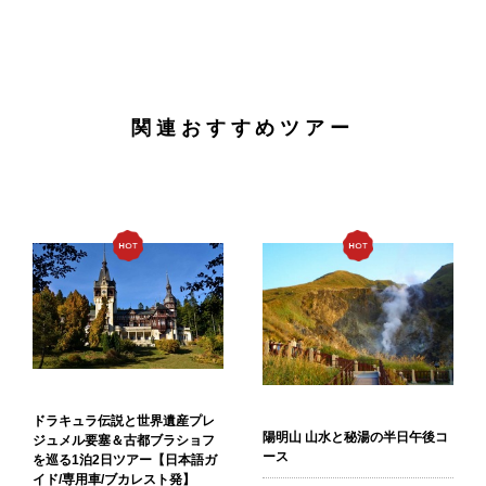
関連おすすめツアー
ドラキュラ伝説と世界遺産プレ
陽明山 山水と秘湯の半日午後コ
ジュメル要塞＆古都ブラショフ
ース
を巡る1泊2日ツアー【日本語ガ
イド/専用車/ブカレスト発】