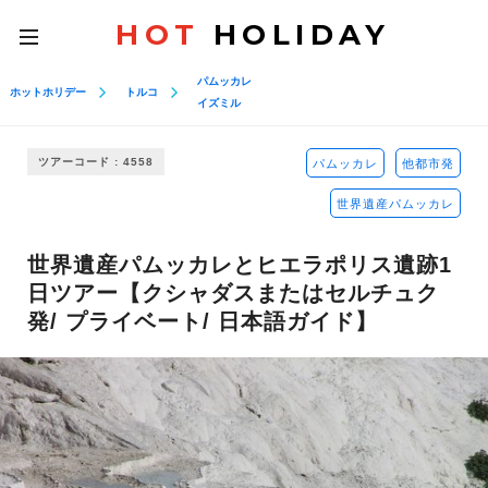
HOT
HOLIDAY
toggle
navigation
パムッカレ
ホットホリデー
トルコ
イズミル
ツアーコード : 4558
パムッカレ
他都市発
世界遺産パムッカレ
世界遺産パムッカレとヒエラポリス遺跡1
日ツアー【クシャダスまたはセルチュク
発/ プライベート/ 日本語ガイド】