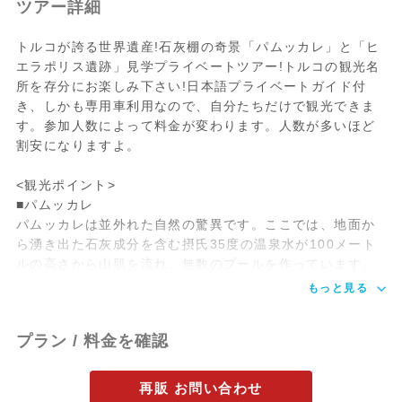
ツアー詳細
トルコが誇る世界遺産!石灰棚の奇景「パムッカレ」と「ヒ
エラポリス遺跡」見学プライベートツアー!トルコの観光名
所を存分にお楽しみ下さい!日本語プライベートガイド付
き、しかも専用車利用なので、自分たちだけで観光できま
す。参加人数によって料金が変わります。人数が多いほど
割安になりますよ。
<観光ポイント>
■パムッカレ
パムッカレは並外れた自然の驚異です。ここでは、地面か
ら湧き出た石灰成分を含む摂氏35度の温泉水が100メート
ルの高さから山肌を流れ、無数のプールを作っています。
もっと見る
プラン / 料金を確認
再販 お問い合わせ