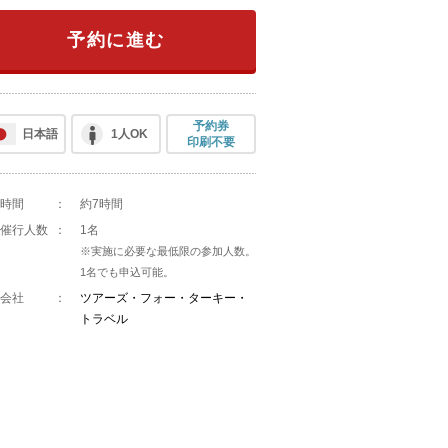
予約に進む
予約券
日本語
1人OK
印刷不要
時間
：
約7時間
催行人数
：
1名
※実施に必要な最低限の参加人数。
1名でも申込可能。
会社
：
ツアーズ・フォー・ターキー・
トラベル