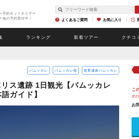
ー予約ホットホリデー
ク他の予約受付中！
よくあるご質問
お気に入り
集
ランキング
新着ツアー
クチコ
パムッカレ
パムッカレ発
世界遺産パムッカレ
リス遺跡 1日観光【パムッカレ
こ
日本語ガイド】
次の
お