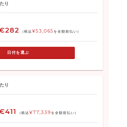
あたり
€282
¥53,065
(税込
を全額前払い)
日付を選ぶ
あたり
€411
¥77,339
(税込
を全額前払い)