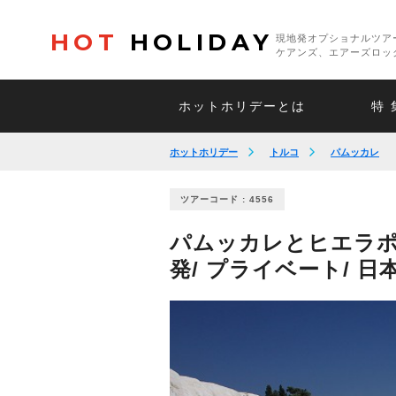
HOT
HOLIDAY
現地発オプショナルツア
ケアンズ、エアーズロッ
ホットホリデーとは
特 
ホットホリデー
トルコ
パムッカレ
ツアーコード : 4556
パムッカレとヒエラポ
発/ プライベート/ 