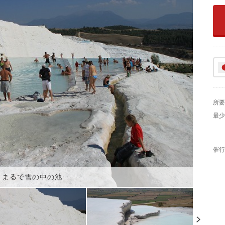
所要
最少
催行
まるで雪の中の池