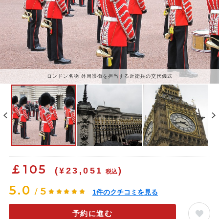
ロンドン名物 外周護衛を担当する近衛兵の交代儀式
￡
105
(¥23,051
)
税込
5.0
5
/
1
件のクチコミを見る
予約に進む