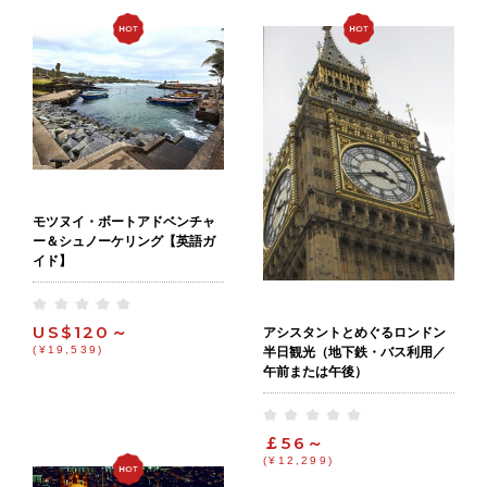
モツヌイ・ボートアドベンチャ
ー＆シュノーケリング【英語ガ
イド】
US$120～
アシスタントとめぐるロンドン
(¥19,539)
半日観光（地下鉄・バス利用／
午前または午後）
￡56～
(¥12,299)