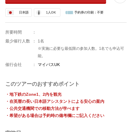
日本語
1人OK
予約券の印刷：
不要
所要時間
：
最少催行人数
：
1名
※実施に必要な最低限の参加人数。1名でも申込可
能。
催行会社
：
マイバスUK
このツアーのおすすめポイント
・地下鉄のZone1、2内を観光
・在英暦の長い日本語アシスタントによる安心の案内
・公共交通機関での移動方法が学べます
・希望がある場合は予約時の備考欄にご記入ください