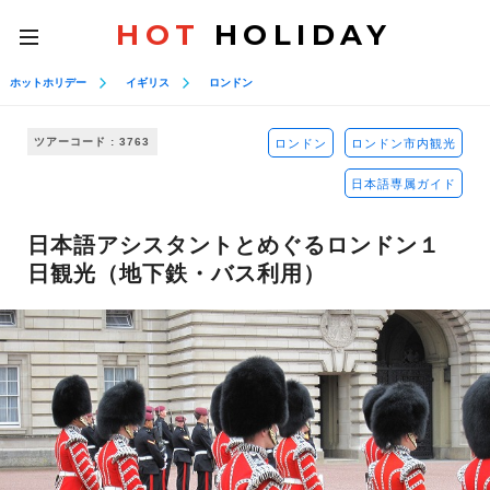
HOT
HOLIDAY
toggle
navigation
ホットホリデー
イギリス
ロンドン
ツアーコード : 3763
ロンドン
ロンドン市内観光
日本語専属ガイド
日本語アシスタントとめぐるロンドン１
日観光（地下鉄・バス利用）