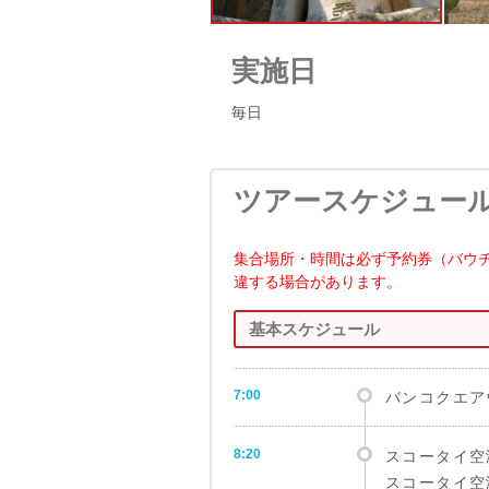
実施日
毎日
ツアースケジュー
集合場所・時間は必ず予約券（バウ
違する場合があります。
基本スケジュール
7:00
バンコクエア
8:20
スコータイ空
スコータイ空