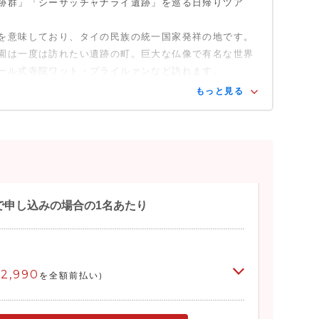
跡群」「シーサッチャナライ遺跡」を巡る日帰りツア
を意味しており、タイの民族の統一国家発祥の地です。
園は一度は訪れたい遺跡の町。巨大な仏像で有名な世界
ール式寺院ワット・プライルァンなど訪れます。
もっと見る
で申し込みの場合の1名あたり
2,990
を全額前払い)