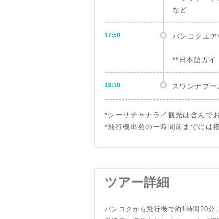
など
17:50
バンコクエアウ
**日本語ガ
19:10
スワンナプー
*シーサチャナライ観光は含んで
*飛行機出発の一時間前までには
ツアー詳細
バンコクから飛行機で約1時間20分