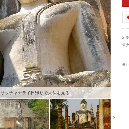
所要
最少
催行
ーサッチャナライ日帰りで大仏を見る