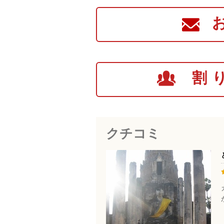
割
クチコミ