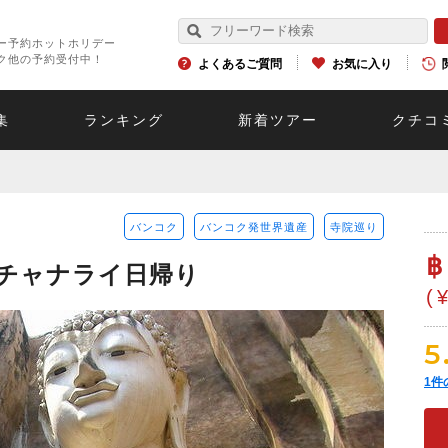
ー予約ホットホリデー
ク他の予約受付中！
よくあるご質問
お気に入り
集
ランキング
新着ツアー
クチコ
バンコク
バンコク発世界遺産
寺院巡り
฿
チャナライ日帰り
(
5
1
件