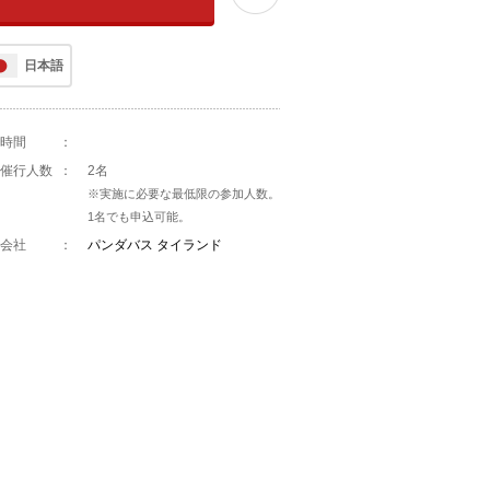
日本語
時間
：
催行人数
：
2名
※実施に必要な最低限の参加人数。
1名でも申込可能。
会社
：
パンダバス タイランド