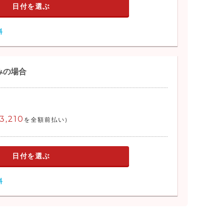
日付を選ぶ
料
みの場合
3,210
を全額前払い)
日付を選ぶ
料